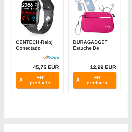
CENTECH-Reloj
DURAGADGET
Conectado
Estuche De
Termómetro
Neopreno Rosa
Oxímetro...
para Guardar...
45,75 EUR
12,99 EUR
Ver
Ver
producto
producto