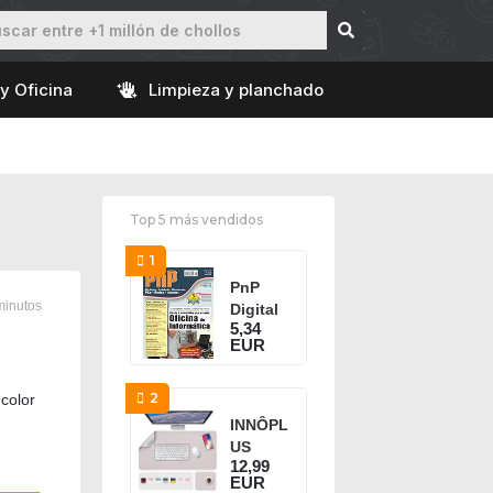
y Oficina
Limpieza y planchado
Top 5 más vendidos
1
PnP
minutos
Digital
5,34
nº 25 -
EUR
Monte
e
adminis
2
color
tre
INNÔPL
sua...
US
12,99
Alfombr
EUR
illa