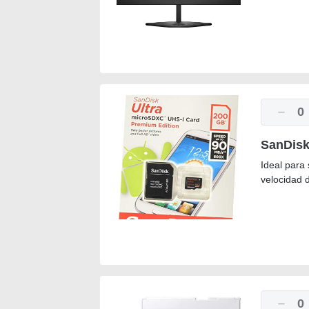
0
SanDisk
Ideal para
velocidad d
0