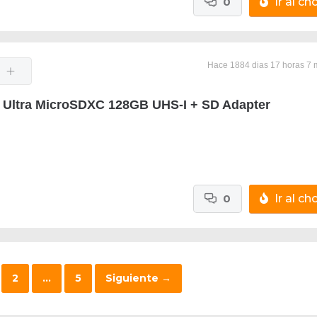
0
Ir al cho
Hace 1884 dias 17 horas 7 
 Ultra MicroSDXC 128GB UHS-I + SD Adapter
0
Ir al cho
2
…
5
Siguiente
→