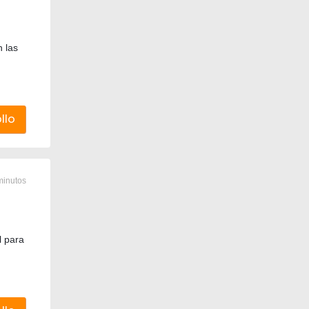
 las
llo
minutos
l para