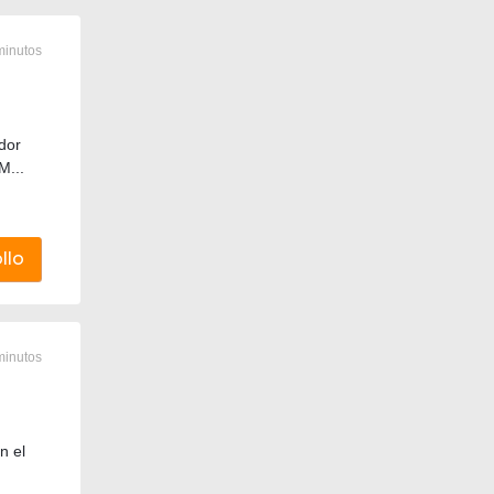
minutos
dor
M...
llo
minutos
n el