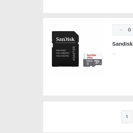
0
Sandisk
...
1