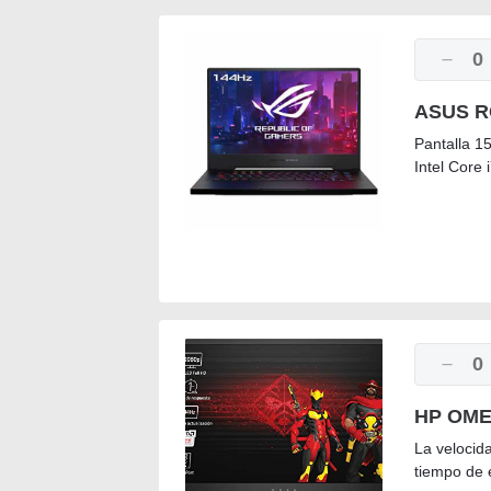
0
ASUS R
Pantalla 1
Intel Core
0
HP OMEN
La velocid
tiempo de e