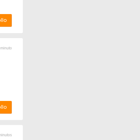
llo
 minuto
llo
minutos