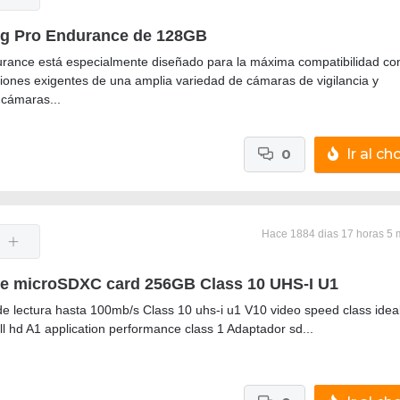
g Pro Endurance de 128GB
urance está especialmente diseñado para la máxima compatibilidad con
ciones exigentes de una amplia variedad de cámaras de vigilancia y
 cámaras...
0
Ir al cho
Hace 1884 dias 17 horas 5 
te microSDXC card 256GB Class 10 UHS-I U1
de lectura hasta 100mb/s Class 10 uhs-i u1 V10 video speed class idea
ll hd A1 application performance class 1 Adaptador sd...