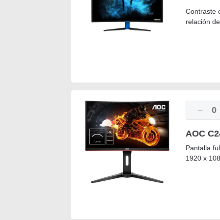
Contraste e
relación d
0
AOC C24
Pantalla f
1920 x 108