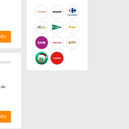
llo
minutos
 de
llo