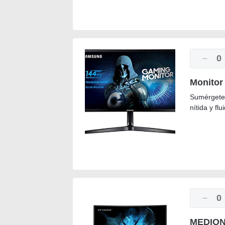
0
Monito
Sumérgete 
nítida y fl
0
MEDION 