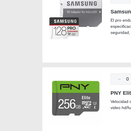
Samsun
El pro end
especifica
seguridad,
0
PNY Eli
Velocidad 
video hd/fu