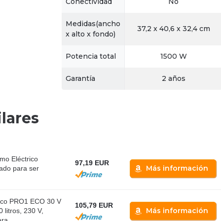
Conectividad
No
Medidas(ancho
37,2 x 40,6 x 32,4 cm
x alto x fondo)
Potencia total
1500 W
Garantía
2 años
lares
mo Eléctrico
97,19 EUR
Más información
cado para ser
rico PRO1 ECO 30 V
105,79 EUR
Más información
litros, 230 V,
ra...