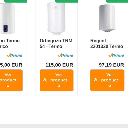
ton Termo
Orbegozo TRM
Regent
rico
54 - Termo
3201330 Termo
s Eco Blu,
eléctrico 50
Eléctrico
cidad...
litros, modo...
vertical, 50 L,...
5,00 EUR
115,00 EUR
97,19 EUR
Ver
Ver
Ver
product
product
product
o
o
o