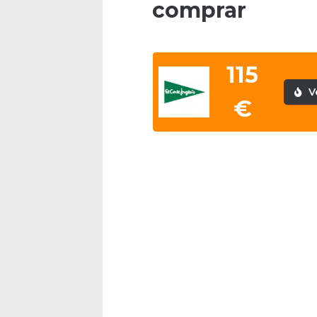
comprar
115
V
€