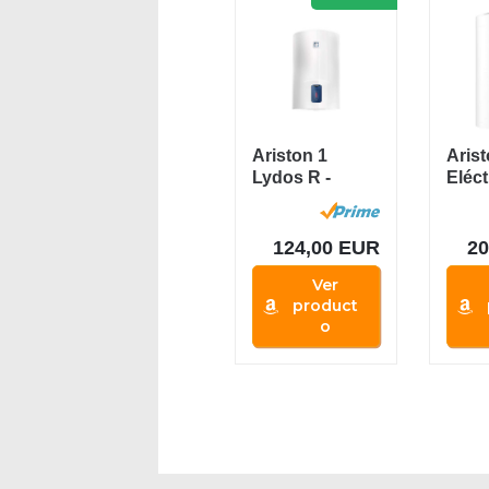
Ariston 1
Aris
Lydos R -
Eléct
Termo
Lydo
Eléctrico, 1500
Capa
W, 220...
124,00 EUR
20
Ver
product
o