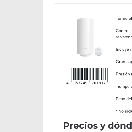
Termo el
Control 
resistenc
Incluye 
Gran cap
Presión 
4
057749
701817
Tiempo c
Peso del
* No incl
Precios y dón