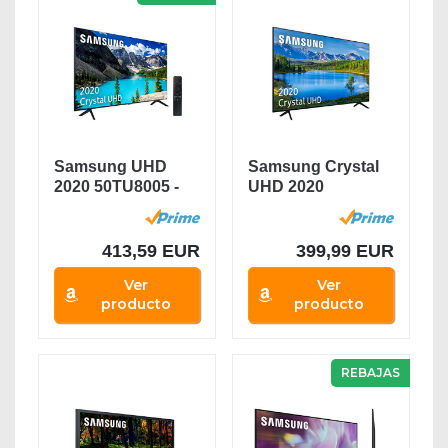
Samsung UHD
Samsung Crystal
2020 50TU8005 -
UHD 2020
Smart TV de 50"
43TU7095 - Smart
4K,...
TV de...
413,59 EUR
399,99 EUR
Ver
Ver
producto
producto
REBAJAS