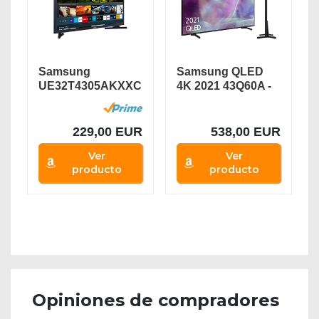
Samsung
Samsung QLED
UE32T4305AKXXC
4K 2021 43Q60A -
Smart TV de 32"
Smart TV de 43"
con...
con...
229,00 EUR
538,00 EUR
Ver
Ver
producto
producto
Opiniones de compradores