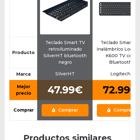
Teclado Smart TV
Teclado Smart T
retroiluminado
inalámbrico Logite
Producto
SilverHT bluetooth
K600 TV con
negro
Bluetooth
SilverHT
Logitech
Marca
Mejor
47.99€
72.99€
precio
Comprar
Comprar
Comprar
Productos similares