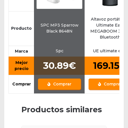
Altavoz portátil U
SPC MP3 Sparrow
Ultimate Ears
Producto
Black 8648N
MEGABOOM 3 co
Bluetooth
Spc
UE ultimate ears
Marca
Mejor
30.89€
169.15€
precio
Comprar
Comprar
Comprar
Productos similares