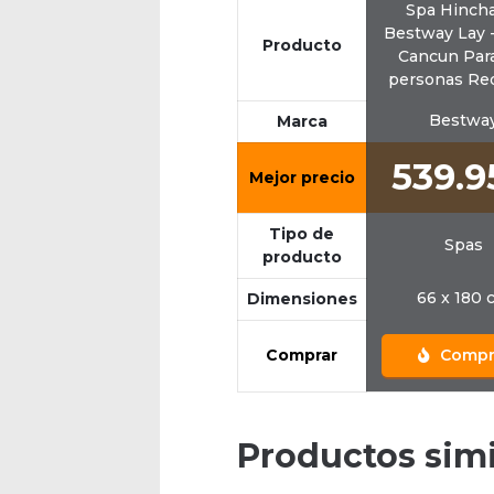
Spa Hinch
Bestway Lay 
Producto
Cancun Par
personas Re
Bestwa
Marca
539.
Mejor precio
Tipo de
Spas
producto
66 x 180 
Dimensiones
Comprar
Compr
Productos simi