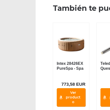
También te pu
Intex 28426EX
Tele
PureSpa - Spa
Ques
Hinchable con
or un
Sistema...
alta...
773,58 EUR
Ver
product
o