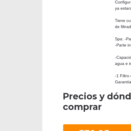
Configur
ya estar
Tiene cu
de filtr
Spa: -Par
-Parte i
-Capacid
agua e i
-1 Filtr
Garantía
Precios y dón
comprar