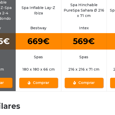
able
Spa Hinchable
-Z-Spa
Spa Inflable Lay-Z
PureSpa Sahara Ø 216
Sp
a 2-4
Ibiza
x 71 cm
dondo
y
Bestway
Intex
95€
669€
569€
Spas
Spas
cm
180 x 180 x 66 cm
216 x 216 x 71 cm
2
ar
Comprar
Comprar
lares