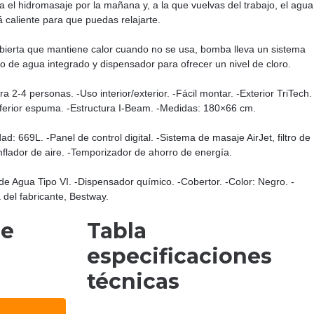
a el hidromasaje por la mañana y, a la que vuelvas del trabajo, el agua
á caliente para que puedas relajarte.
bierta que mantiene calor cuando no se usa, bomba lleva un sistema
ado de agua integrado y dispensador para ofrecer un nivel de cloro.
a 2-4 personas. -Uso interior/exterior. -Fácil montar. -Exterior TriTech.
nferior espuma. -Estructura I-Beam. -Medidas: 180×66 cm.
ad: 669L. -Panel de control digital. -Sistema de masaje AirJet, filtro de
nflador de aire. -Temporizador de ahorro de energía.
o de Agua Tipo VI. -Dispensador químico. -Cobertor. -Color: Negro. -
 del fabricante, Bestway.
de
Tabla
especificaciones
técnicas