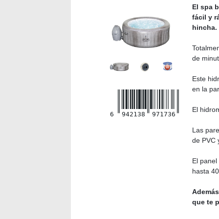
El spa 
fácil y 
hincha.
Totalmen
de minut
Este hid
en la pa
El hidro
6
942138
971736
Las pare
de PVC y
El panel
hasta 40 
Además,
que te 