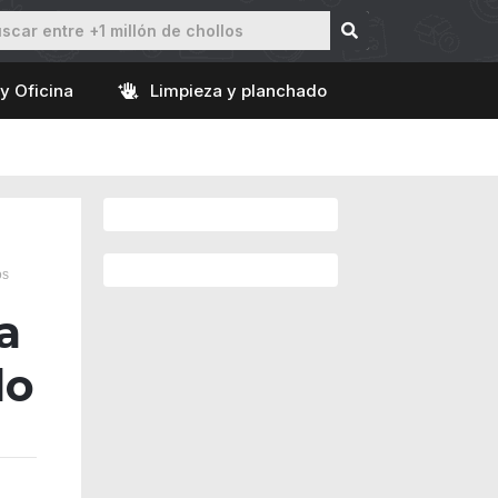
y Oficina
Limpieza y planchado
os
a
do