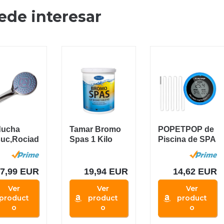
ede interesar
ducha
Tamar Bromo
POPETPOP de
uc,Rociad
Spas 1 Kilo
Piscina de SPA
iversal de
de Piscina con
Flotante...
7,99 EUR
19,94 EUR
14,62 EUR
Ver
Ver
Ver
product
product
product
o
o
o