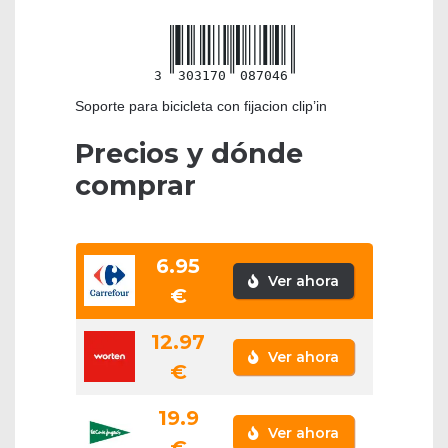
3
303170
087046
Soporte para bicicleta con fijacion clip’in
Precios y dónde
comprar
6.95
Ver ahora
€
12.97
Ver ahora
€
19.9
Ver ahora