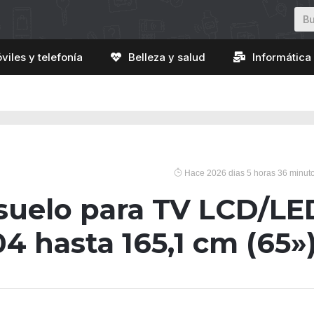
viles y telefonía
Belleza y salud
Informática 
Hace 2026 dias 5 horas 36 minut
suelo para TV LCD/LE
4 hasta 165,1 cm (65»