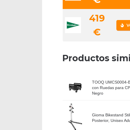
419
V
€
Productos simi
TOOQ UMCS0004-B -
con Ruedas para CPU
Negro
Gioma Bikestand Stil
Posterior, Unisex Adu