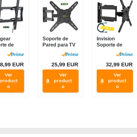
egear
Soporte de
Invision
rte de
Pared para TV
Soporte de
d para TV
26" - 55" -
Pared para TV
5...
Girar,...
24-55 Pulgadas
-...
18,99 EUR
25,99 EUR
32,99 EUR
Ver
Ver
Ver
product
product
product
o
o
o