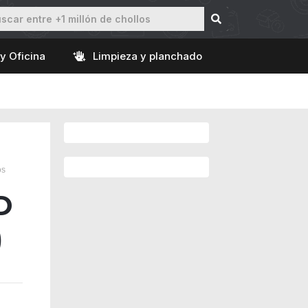
y Oficina
Limpieza y planchado
os
D
)