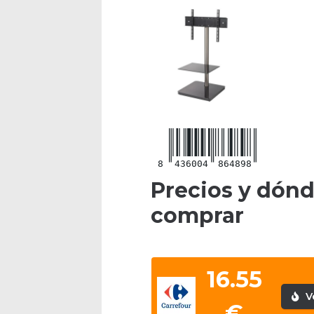
8
436004
864898
Precios y dón
comprar
16.55
V
€