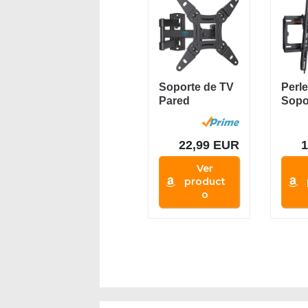
Soporte de TV
Perl
Pared
Sopo
Articulado
Pare
Inclinable Y...
26 a 5
22,99 EUR
Ver
product
o