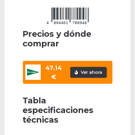
4
894461
780948
Precios y dónde
comprar
47.14
Ver ahora
€
Tabla
especificaciones
técnicas