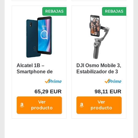
REBAJAS
REBAJAS
Alcatel 1B –
DJI Osmo Mobile 3,
Smartphone de
Estabilizador de 3
5.5” HD+,
Ejes para...
Pantalla...
65,29 EUR
98,11 EUR
Ver
Ver
producto
producto