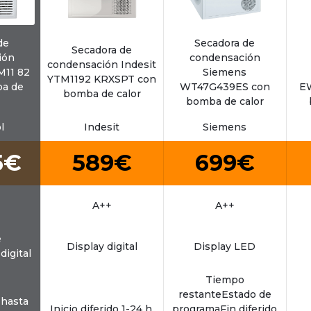
de
Secadora de
Secadora de
ión
condensación
condensación Indesit
M11 82
Siemens
YTM1192 KRXSPT con
a de
WT47G439ES con
E
bomba de calor
bomba de calor
l
Indesit
Siemens
5€
589€
699€
A++
A++
e
Display digital
Display LED
digital
Tiempo
restanteEstado de
o hasta
Inicio diferido 1-24 h.
programaFin diferido