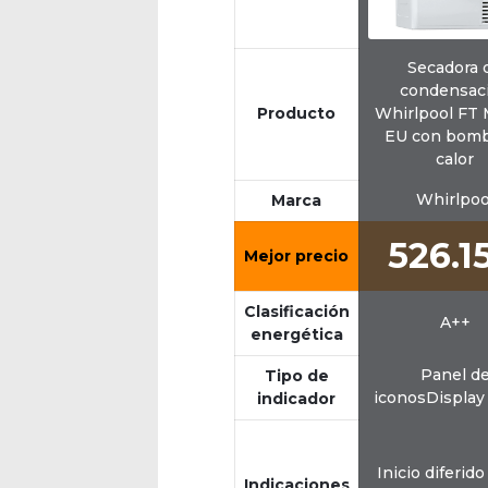
Secadora 
condensac
Producto
Whirlpool FT 
EU con bomb
calor
Whirlpoo
Marca
526.1
Mejor precio
Clasificación
A++
energética
Panel d
Tipo de
iconosDisplay 
indicador
Inicio diferid
Indicaciones