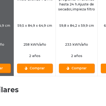
hasta 24 h.Ajuste de
secadoLimpieza filtro
64,9 cm
59,5 x 84,9 x 64,9 cm
59,8 x 84,2 x 59,9 cm
6
año
258 kWh/año
233 kWh/año
2 años
2 años
ar
Comprar
Comprar
lares