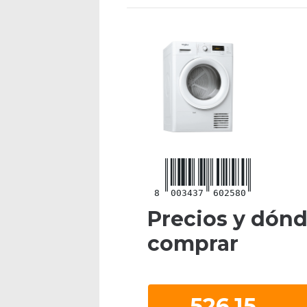
8
003437
602580
Precios y dón
comprar
526.15