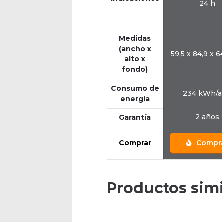
24 h
Medidas
(ancho x
59,5 x 84,9 x 
alto x
fondo)
Consumo de
234 kWh/
energía
2 años
Garantía
Comprar
Compr
Productos simi