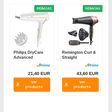
REBAJAS
REBAJAS
Philips DryCare
Remington Curl &
Advanced
Straight
HP8232/00 -
Confidence
Secador...
Secador de...
21,40 EUR
43,60 EUR
Ver
Ver
producto
producto