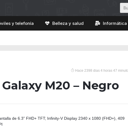
viles y telefonía
Belleza y salud
Informática 
Hace 2398 dias 4 horas 47 minut
Galaxy M20 – Negro
antalla de 6.3” FHD+ TFT; Infinity-V Display 2340 x 1080 (FHD+), 409
PI