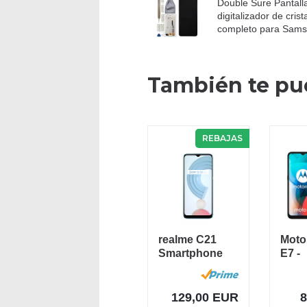
Double Sure Pantalla
digitalizador de cris
completo para Samsu
También te pu
REBAJAS
realme C21
Moto
Smartphone
E7 -
Libre, Batería
Smar
de 5000 mAh,...
6.5"
MAX.
129,00 EUR