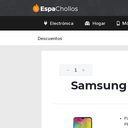
Electrónica
Hogar
Mó
Descuentos
1
Samsung 
P
P