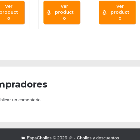
Ver
Ver
Ver
product
product
product
o
o
o
mpradores
blicar un comentario.
👑 EspaChollos © 2026 🎉 - Chollos y descuentos