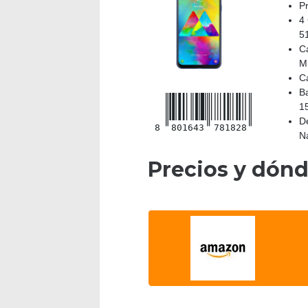
P
4
5
C
M
C
B
1
De
8
801643
781828
N
Precios y dón