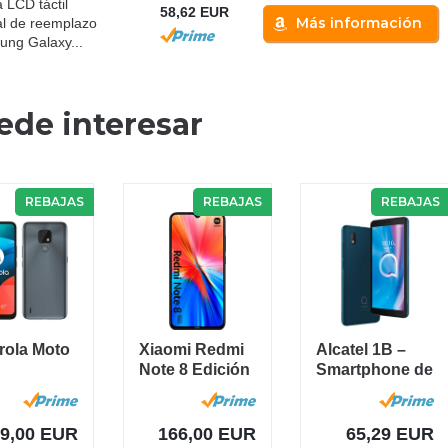
 LCD táctil
58,62 EUR
Más información
tal de reemplazo
ng Galaxy...
ede interesar
REBAJAS
REBAJAS
REBAJAS
rola Moto
Xiaomi Redmi
Alcatel 1B –
Note 8 Edición
Smartphone de
tphone de
2021-
5.5” HD+,
 (HD+
Smartphone
Pantalla...
..
4GB...
89,00 EUR
166,00 EUR
65,29 EUR