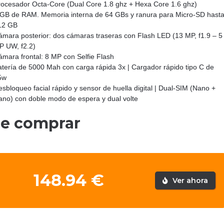
rocesador Octa-Core (Dual Core 1.8 ghz + Hexa Core 1.6 ghz)
 GB de RAM. Memoria interna de 64 GBs y ranura para Micro-SD hast
12 GB
ámara posterior: dos cámaras traseras con Flash LED (13 MP, f1.9 – 5
P UW, f2.2)
ámara frontal: 8 MP con Selfie Flash
atería de 5000 Mah con carga rápida 3x | Cargador rápido tipo C de
5w
sbloqueo facial rápido y sensor de huella digital | Dual-SIM (Nano +
ano) con doble modo de espera y dual volte
de comprar
148.94 €
Ver ahora