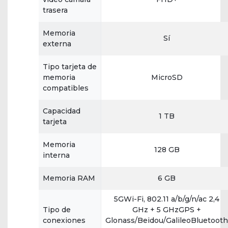
trasera
Memoria
Sí
externa
Tipo tarjeta de
memoria
MicroSD
compatibles
Capacidad
1 TB
tarjeta
Memoria
128 GB
interna
Memoria RAM
6 GB
5GWi-Fi, 802.11 a/b/g/n/ac 2,4
Tipo de
GHz + 5 GHzGPS +
conexiones
Glonass/Beidou/GalileoBluetooth