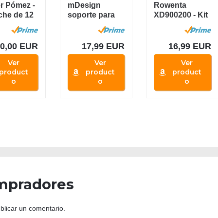
er Pómez -
mDesign
Rowenta
che de 12
soporte para
XD900200 - Kit
ras de
mesa de
limpiador
eza...
planchar -
suelas para...
Mueble de...
20,00 EUR
17,99 EUR
16,99 EUR
Ver
Ver
Ver
product
product
product
o
o
o
mpradores
blicar un comentario.