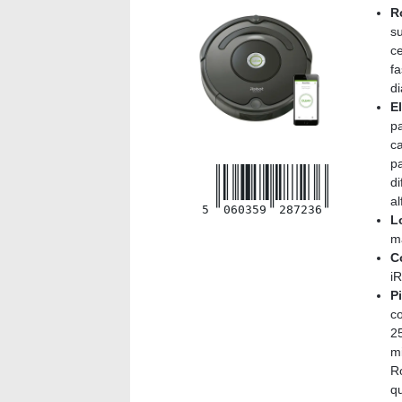
R
su
ce
fa
di
E
p
c
pa
di
a
5
060359
287236
L
má
C
i
P
co
2
m
R
q