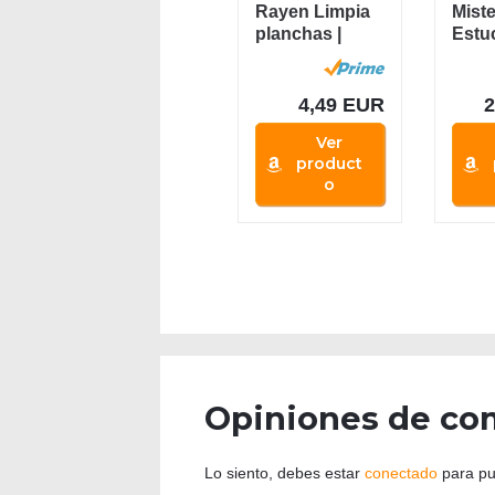
Rayen Limpia
Mist
planchas |
Estu
Elimina la
Pied
Suciedad |
Limpi
con...
4,49 EUR
Ver
product
o
Opiniones de co
Lo siento, debes estar
conectado
para pu