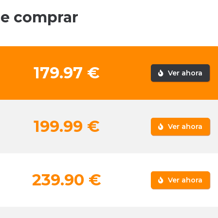
de comprar
179.97 €
Ver ahora
199.99 €
Ver ahora
239.90 €
Ver ahora