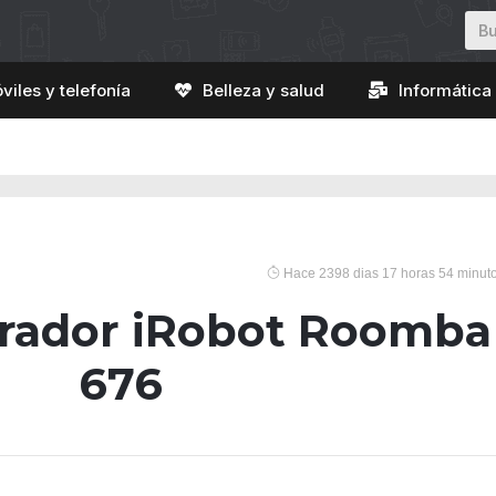
viles y telefonía
Belleza y salud
Informática 
Hace 2398 dias 17 horas 54 minut
irador iRobot Roomba
676