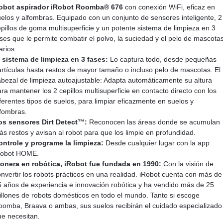
obot aspirador iRobot Roomba® 676
con conexión WiFi, eficaz en
elos y alfombras. Equipado con un conjunto de sensores inteligente, 2
pillos de goma multisuperficie y un potente sistema de limpieza en 3
ses que le permite combatir el polvo, la suciedad y el pelo de mascota
arios.
l sistema de limpieza en 3 fases:
Lo captura todo, desde pequeñas
artículas hasta restos de mayor tamaño o incluso pelo de mascotas. El
abezal de limpieza autoajustable: Adapta automáticamente su altura
ra mantener los 2 cepillos multisuperficie en contacto directo con los
ferentes tipos de suelos, para limpiar eficazmente en suelos y
lfombras.
os sensores Dirt Detect™:
Reconocen las áreas donde se acumulan
s restos y avisan al robot para que los limpie en profundidad.
ontrole y programe la limpieza:
Desde cualquier lugar con la app
Robot HOME.
ionera en robótica, iRobot fue fundada en 1990:
Con la visión de
nvertir los robots prácticos en una realidad. iRobot cuenta con más de
5 años de experiencia e innovación robótica y ha vendido más de 25
illones de robots domésticos en todo el mundo. Tanto si escoge
oomba, Braava o ambas, sus suelos recibirán el cuidado especializado
ue necesitan.