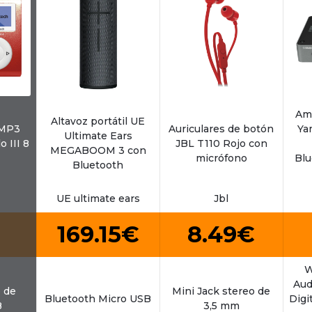
Amp
Altavoz portátil UE
 MP3
Auriculares de botón
Ya
Ultimate Ears
 III 8
JBL T110 Rojo con
MEGABOOM 3 con
micrófono
Blu
Bluetooth
UE ultimate ears
Jbl
169.15€
8.49€
W
Aud
o de
Mini Jack stereo de
Bluetooth Micro USB
Digi
B
3,5 mm