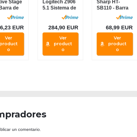
tive Stage
Logitech Z906
Sharp HT-
 Barra de
5.1 Sistema de
SB110 - Barra
do con
Altavoces
de sonido cine
ofer...
Sonido...
en casa...
86,23 EUR
284,90 EUR
68,99 EUR
Ver
Ver
Ver
product
product
product
o
o
o
mpradores
blicar un comentario.