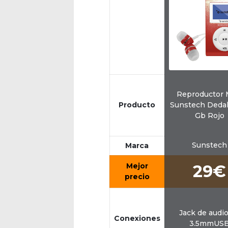
Reproductor
Producto
Sunstech Dedalo
Gb Rojo
Sunstech
Marca
Mejor
29€
precio
Jack de audi
Conexiones
3.5mmUS