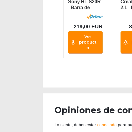
Sony HT-S20R
Crea
- Barra de
2.1 -
Sonido (5.1
soni
Canales,...
subwo
219,00 EUR
Ver
product
o
Opiniones de co
Lo siento, debes estar
conectado
para pu