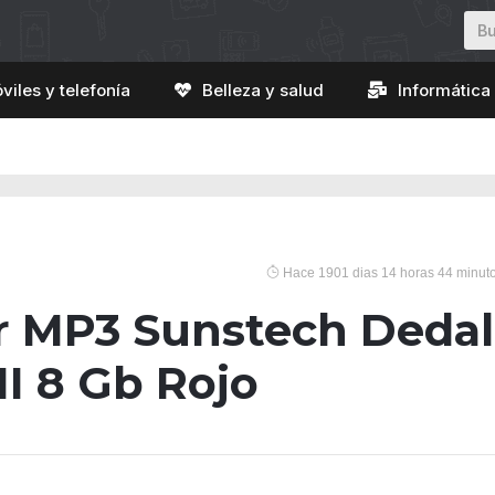
viles y telefonía
Belleza y salud
Informática 
Hace 1901 dias 14 horas 44 minut
r MP3 Sunstech Deda
III 8 Gb Rojo