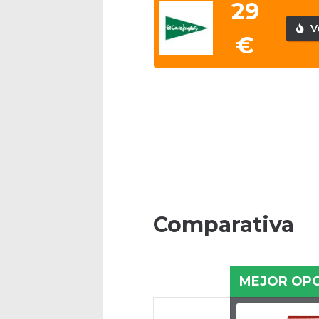
29
V
€
Comparativa
MEJOR OP