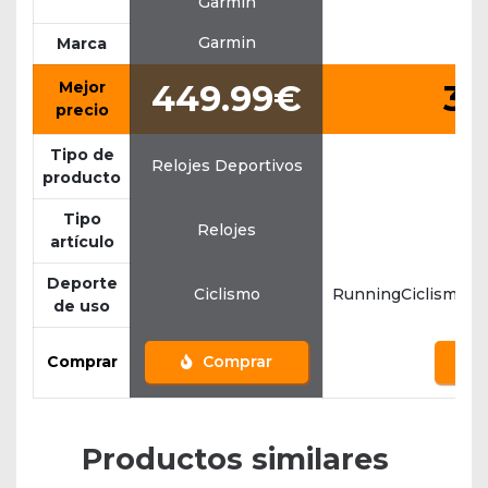
Garmin
Garmin
Marca
Mejor
449.99€
34
precio
Tipo de
Relojes Deportivos
producto
Tipo
Relojes
artículo
Deporte
Ciclismo
RunningCiclismoFi
de uso
Comprar
Comprar
Productos similares