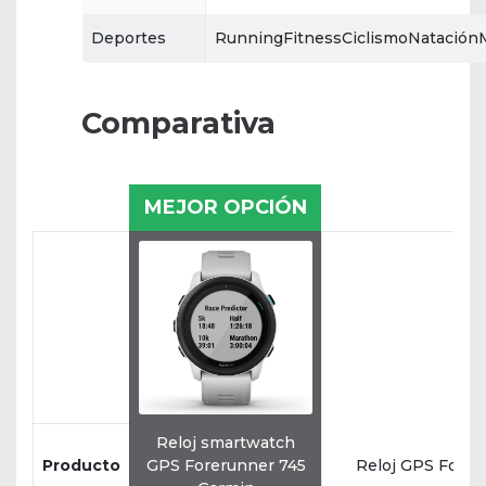
Deportes
RunningFitnessCiclismoNataciónM
Comparativa
MEJOR OPCIÓN
Reloj smartwatch
Producto
GPS Forerunner 745
Reloj GPS Forer