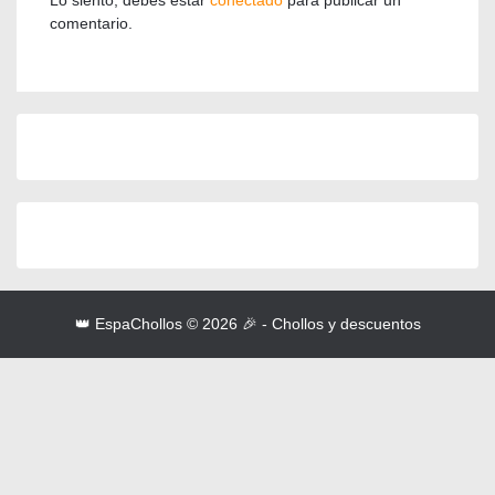
Lo siento, debes estar
conectado
para publicar un
comentario.
👑 EspaChollos © 2026 🎉 - Chollos y descuentos