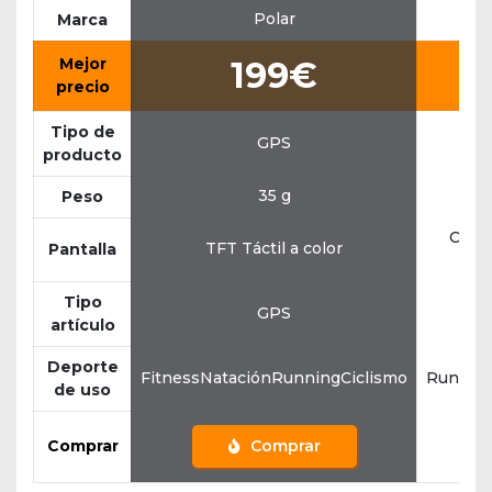
Polar
Marca
Mejor
199€
precio
Tipo de
GPS
producto
35 g
Peso
Color.
TFT Táctil a color
Pantalla
m
Tipo
GPS
artículo
Deporte
FitnessNataciónRunningCiclismo
Running
de uso
Comprar
Comprar