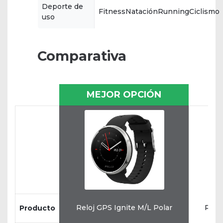
Deporte de
FitnessNataciónRunningCiclismo
uso
Comparativa
MEJOR OPCIÓN
Reloj GPS Ignite M/L Polar
Relo
Producto