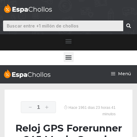
Menú
1
Hace 1961 dias 23 horas 41
minutos
Reloj GPS Forerunner