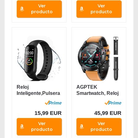
Ver
Ver
producto
producto
Reloj
AGPTEK
Inteligente,Pulsera
Smartwatch, Reloj
de Actividad...
Inteligente 1.3 Inch
HD...
15,99 EUR
45,99 EUR
Ver
Ver
producto
producto