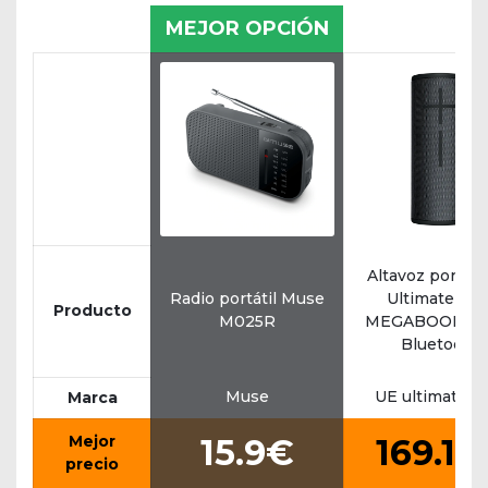
MEJOR OPCIÓN
Altavoz portáti
Radio portátil Muse
Ultimate Ear
Producto
M025R
MEGABOOM 3 
Bluetooth
Muse
UE ultimate e
Marca
Mejor
15.9€
169.15
precio