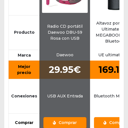
Altavoz portáti
Radio CD portátil
Ultimate Ear
Producto
Daewoo DBU-59
MEGABOOM 3 
Rosa con USB
Bluetooth
Daewoo
UE ultimate e
Marca
Mejor
29.95€
169.15
precio
Conexiones
USB AUX Entrada
Bluetooth Micr
Comprar
Comprar
Comprar