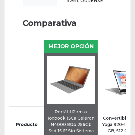
32911, OURENSE
Comparativa
MEJOR OPCIÓN
Portátil Pirmux
Ioxbook 15Ca Celeron
Convertible L
Producto
N4000 8Gb 256Gb
Yoga 920-13IKB,
Ssd 15.6" Sin Sistema
GB, 512 GB 