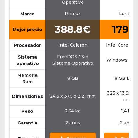
Operativo
Primux
Lenovo
Marca
388.8€
1799
Mejor precio
Intel Celeron
Intel Core i7 
Procesador
FreeDOS / Sin
Sistema
Windows 10 
Sistema Operativo
operativo
Memoria
8 GB
8 GB DDR
Ram
323 x 13,95 x 
24,3 x 37,5 x 2,21 mm
Dimensiones
mm
2,64 kg
1,4 kg
Peso
2 años
2 años
Garantía