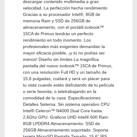
descargar contenido multimedia a gran
velocidad. La perfección hecha rendimiento
Gracias a su procesador Intel®, 8GB de
memoria Ram y SSD de 256GB de
almacenamiento, con el portátil ioxbook™
15CA de Primux tendrás un perfecto
rendimiento en todo momento. Los
profesionales más exigentes demandan la
mayor eficacia posible, ¡y tú no podías ser
menos! Diseño sin límites La magnífica
pantalla del nuevo ioxbook™ 15CA de Primux,
con una resolución Full HD y un tamaño de
15,6 pulgadas, cuidará y será un placer para
tu vista cuando estés disfrutando de tu película
o serie favorita, o teletrabajando en la
comodidad de tu casa. Especificaciones:
Detalles Sistema: Sin sistema operativo CPU:
Intel® Celeron™ N4000 Dual Core hasta
2,6Ghz GPU: Gráficos UHD Intel® 600 Ram:
8GB LPDDR4 Almacenamiento: SSD de
256GB Almacenamiento soportado: Soporta
tarjeta MicroSD Pantalla Tamaño: 15,6” IPS