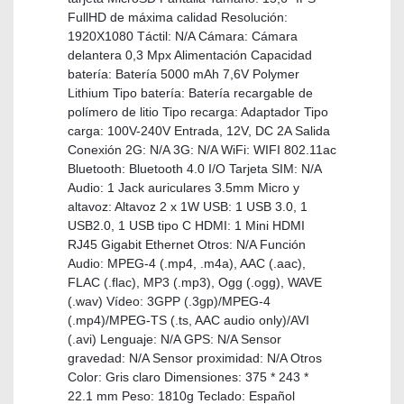
FullHD de máxima calidad Resolución:
1920X1080 Táctil: N/A Cámara: Cámara
delantera 0,3 Mpx Alimentación Capacidad
batería: Batería 5000 mAh 7,6V Polymer
Lithium Tipo batería: Batería recargable de
polímero de litio Tipo recarga: Adaptador Tipo
carga: 100V-240V Entrada, 12V, DC 2A Salida
Conexión 2G: N/A 3G: N/A WiFi: WIFI 802.11ac
Bluetooth: Bluetooth 4.0 I/O Tarjeta SIM: N/A
Audio: 1 Jack auriculares 3.5mm Micro y
altavoz: Altavoz 2 x 1W USB: 1 USB 3.0, 1
USB2.0, 1 USB tipo C HDMI: 1 Mini HDMI
RJ45 Gigabit Ethernet Otros: N/A Función
Audio: MPEG-4 (.mp4, .m4a), AAC (.aac),
FLAC (.flac), MP3 (.mp3), Ogg (.ogg), WAVE
(.wav) Vídeo: 3GPP (.3gp)/MPEG-4
(.mp4)/MPEG-TS (.ts, AAC audio only)/AVI
(.avi) Lenguaje: N/A GPS: N/A Sensor
gravedad: N/A Sensor proximidad: N/A Otros
Color: Gris claro Dimensiones: 375 * 243 *
22.1 mm Peso: 1810g Teclado: Español