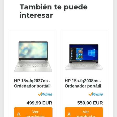
También te puede
interesar
HP 15s-fq2037ns -
HP 15s-fq2038ns -
Ordenador portátil
Ordenador portátil
de 15.6"...
de 15,6”...
499,99 EUR
559,00 EUR
Ver
Ver
producto
producto