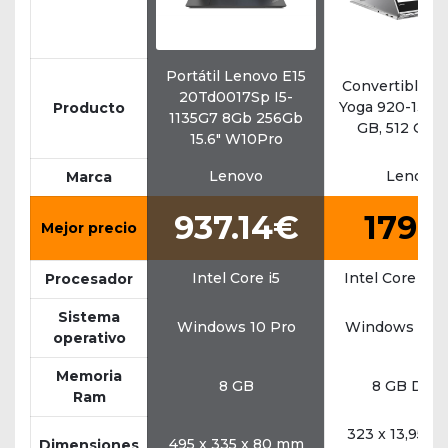
Portátil Lenovo E15
Convertible L
20Td0017Sp I5-
Yoga 920-13IKB,
Producto
1135G7 8Gb 256Gb
GB, 512 GB 
15.6" W10Pro
Lenovo
Lenovo
Marca
937.14€
1799
Mejor precio
Intel Core i5
Intel Core i7 
Procesador
Sistema
Windows 10 Pro
Windows 10 
operativo
Memoria
8 GB
8 GB DDR
Ram
323 x 13,95 x 
495 x 335 x 80 mm
Dimensiones