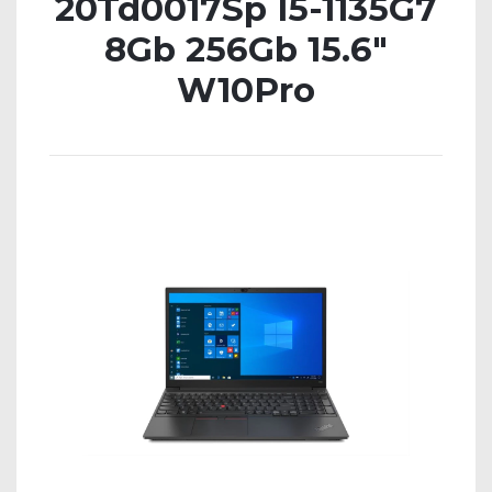
20Td0017Sp I5-1135G7
8Gb 256Gb 15.6″
W10Pro