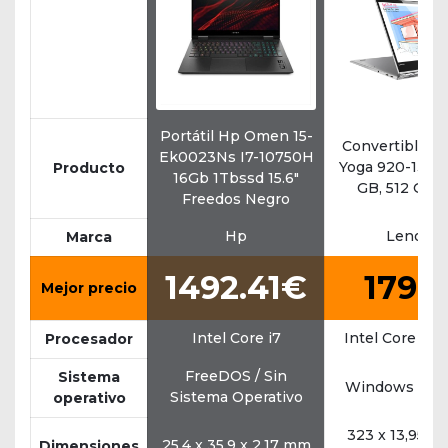
Portátil Hp Omen 15-
Convertible L
Ek0023Ns I7-10750H
Yoga 920-13IKB,
Producto
16Gb 1Tbssd 15.6"
GB, 512 GB 
Freedos Negro
Hp
Lenovo
Marca
1492.41€
1799
Mejor precio
Intel Core i7
Intel Core i7 
Procesador
FreeDOS / Sin
Sistema
Windows 10 
Sistema Operativo
operativo
323 x 13,95 x 
25,4 x 35,9 x 2,17 mm
Dimensiones