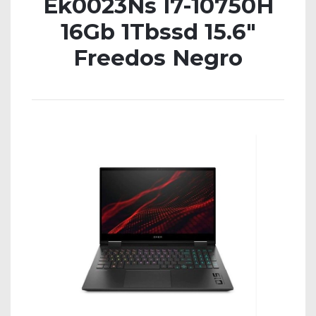
Ek0023Ns I7-10750H
16Gb 1Tbssd 15.6″
Freedos Negro