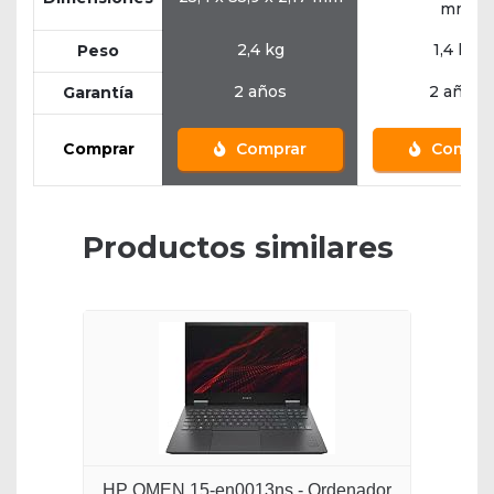
mm
2,4 kg
1,4 kg
Peso
2 años
2 años
Garantía
Comprar
Comprar
Compra
Productos similares
HP OMEN 15-en0013ns - Ordenador