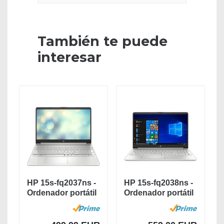
También te puede
interesar
HP 15s-fq2037ns -
HP 15s-fq2038ns -
Ordenador portátil
Ordenador portátil
de 15.6"...
de 15,6”...