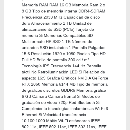
Memoria RAM RAM 16 GB Memoria Ram 2 x
8 GB Tipo de memoria interna DDR4-SDRAM
Frecuencia 2933 MHz Capacidad de disco
duro Almacenamiento 1 TB Unidad de
almacenamiento SSD (PCIe) Tarjeta de
memoria Si Memorias Compatibles SD
Multiformato HP SSD 1 TB Número de
unidades SSD instalados 1 Pantalla Pulgadas
15.6 Resolución 1920 x 1080 Pixeles Tipo HD
Full HD Brillo de pantalla 300 cd / m²
Tecnología IPS Frecuencia 144 Hz Pantalla
táctil No Retroiluminación LED Si Relación de
aspecto 16:9 Grafica Gráficos NVIDIA GeForce
RTX 2060 Memoria 6144 MB Tipo de memoria
de gráficos discretos GDDR6 Memoria gráfica
6 GB Cámara Cámara frontal Si Modos de
grabación de vídeo 720p Red Bluetooth Si
Cumplimiento tecnologías inalámbricas Wi-Fi 6
Ethernet Si Velocidad transferencia
10.100.1000 Mbit/s Wi-Fi estándares IEEE
802.11a, IEEE 802.11ac, IEEE 802.11ax, IEEE