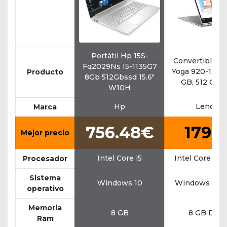
Portátil Hp 15S-
Convertible L
Fq2029Ns I5-1135G7
Yoga 920-13IKB,
Producto
8Gb 512Gbssd 15.6"
GB, 512 GB 
W10H
Hp
Lenovo
Marca
756.48€
1799
Mejor precio
Intel Core i5
Intel Core i7 
Procesador
Sistema
Windows 10
Windows 10 
operativo
Memoria
8 GB
8 GB DDR
Ram