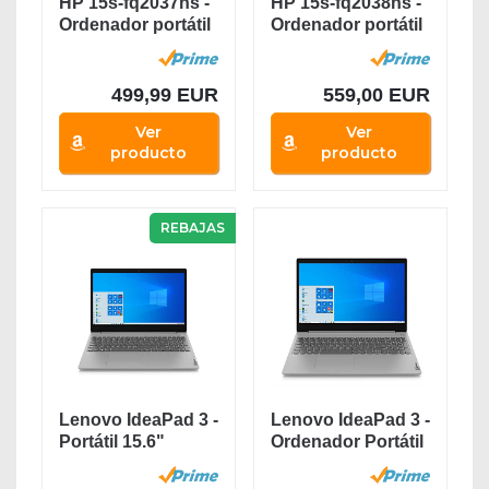
HP 15s-fq2037ns -
HP 15s-fq2038ns -
Ordenador portátil
Ordenador portátil
de 15.6"...
de 15,6”...
499,99 EUR
559,00 EUR
Ver
Ver
producto
producto
REBAJAS
Lenovo IdeaPad 3 -
Lenovo IdeaPad 3 -
Portátil 15.6"
Ordenador Portátil
FullHD (Intel...
15.6"...