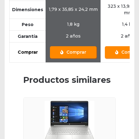
323 x 13,95 x 
1,79 x 35,85 x 24,2 mm
Dimensiones
mm
1,8 kg
1,4 kg
Peso
2 años
2 años
Garantía
Comprar
Comprar
Compra
Productos similares