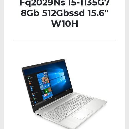
Fq2029Ns I5-1135G7
8Gb 512Gbssd 15.6″
W10H