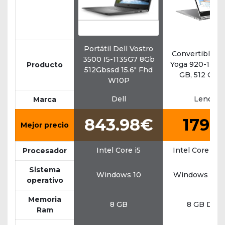
Portátil Dell Vostro
Convertible L
3500 I5-1135G7 8Gb
Yoga 920-13IKB,
Producto
512Gbssd 15.6" Fhd
GB, 512 GB 
W10P
Dell
Lenovo
Marca
843.98€
1799
Mejor precio
Intel Core i5
Intel Core i7 
Procesador
Sistema
Windows 10
Windows 10 
operativo
Memoria
8 GB
8 GB DDR
Ram