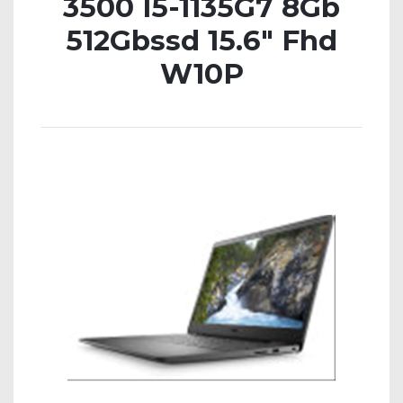
3500 I5-1135G7 8Gb
512Gbssd 15.6″ Fhd
W10P