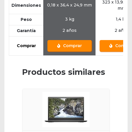
323 x 13,95 x 
0,18 x 36,4 x 24,9 mm
Dimensiones
mm
3 kg
1,4 kg
Peso
2 años
2 años
Garantía
Comprar
Comprar
Compra
Productos similares