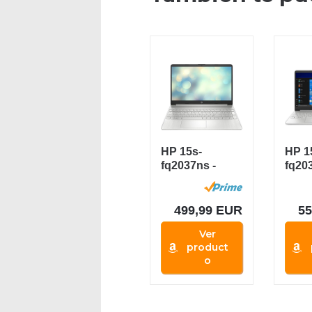
HP 15s-
HP 1
fq2037ns -
fq20
Ordenador
Orde
portátil de
portá
15.6"...
15,6”.
499,99 EUR
55
Ver
product
o