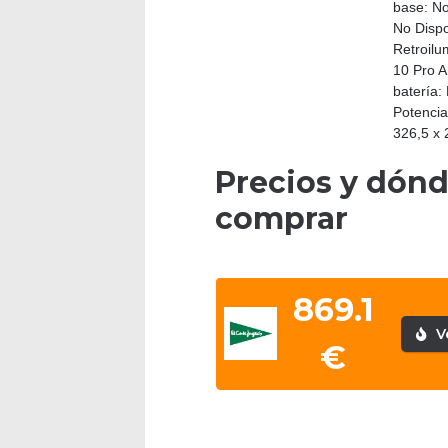
base: No
No Dispo
Retroilu
10 Pro A
batería:
Potencia
326,5 x 
Precios y dón
comprar
869.1
V
€