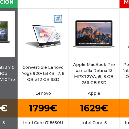
CIÓN
M
Apple MacBook Pro
Po
ati 3410
Convertible Lenovo
pantalla Retina 13
Nit
 8Gb
Yoga 920-13IKB, i7, 8
MPXT2Y/A, i5, 8 GB,
O
 W10Pro
GB, 512 GB SSD
256 GB SSD
Lenovo
Apple
1€
1799€
1629€
 i5
Intel Core i7 8550U
Intel Core i5
In