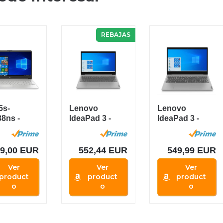
REBAJAS
5s-
Lenovo
Lenovo
38ns -
IdeaPad 3 -
IdeaPad 3 -
nador
Portátil 15.6"
Ordenador
til de
FullHD (Intel...
Portátil 15.6"...
..
9,00 EUR
552,44 EUR
549,99 EUR
Ver
Ver
Ver
product
product
product
o
o
o