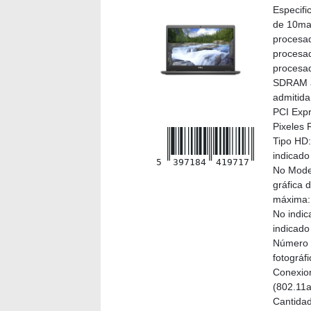
Especifi
de 10ma
procesad
procesad
procesad
SDRAM a
admitida
PCI Expr
Pixeles 
Tipo HD:
indicado 
5
397184
419717
No Model
gráfica 
máxima: 
No indic
indicado
Número d
fotográf
Conexion
(802.11a
Cantidad