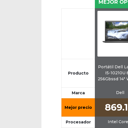
MEJOR OP
Portátil Dell L
I5-10210U
Producto
256Gbssd 14"
Dell
Marca
869.
Mejor precio
Intel Core
Procesador