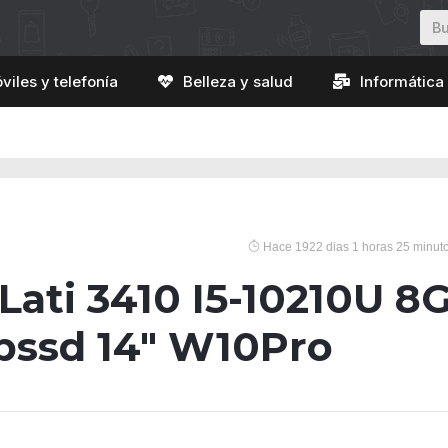
viles y telefonía
Belleza y salud
Informática 
Hace 1922 dias 1 horas 25 minut
 Lati 3410 I5-10210U 8
bssd 14″ W10Pro