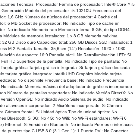
caciones Técnicas: Procesador Familia de procesador: Intel® Core™ i5
 Generación Modelo del procesador: i5-10210U Frecuencia del
or: 1,6 GHz Número de núcleos del procesador: 4 Caché del
or: 6 MB Socket de procesador: No indicado Tipo de cache en
or: No indicado Memoria ram Memoria interna: 8 GB, de tipo DDR4-
 Módulos de memoria instalados: 1 x 8 GB Memoria máxima
: 32 GB Disco duro Capacidad total: 256 GB Discos SSD instalados: 1
ess M.2 Pantalla Tamaño: 35,6 cm (14″) Resolución: 1920 x 1080
Relación de aspecto: 16:9 Pantalla táctil: No Retroiluminación LED: Si
 Full HD Superficie de la pantalla: No indicado Tipo de pantalla: No
Tarjeta gráfica Tarjeta gráfica intregrada: Si Tarjeta gráfica dedicada:
o tarjeta gráfica integrada: Intel® UHD Graphics Modelo tarjeta
dedicada: No disponible Frecuencia base: No indicado Frecuencia
No indicado Memoria máxima del adaptador de gráficos incorporado:
ado Número de pantallas soportadas: No indicado Versión DirectX: No
 Versión OpenGL: No indicado Audio Sistema de audio: No indicado
e altavoces incorporados: 2 Micrófono incorporado: Si Cámara
ica Cámara frontal: Si Unidad óptica Tipo de unidad óptica: No
es Bluetooth: Si 3G: No 4G: No Wifi: No Wi-Fi estándares: Wi-Fi 6
x) Ethernet: Si Versión de Bluetooth: No indicado Puertos e interfaces
 de puertos tipo C USB 3.0 (3.1 Gen 1): 1 Puerto DVI: No Conector