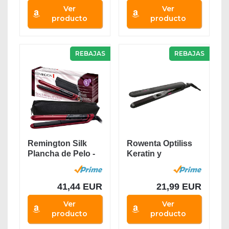
Ver
Ver
producto
producto
REBAJAS
REBAJAS
Remington Silk
Rowenta Optiliss
Plancha de Pelo -
Keratin y
Cerámica,...
Tourmaline
SF3122...
41,44 EUR
21,99 EUR
Ver
Ver
producto
producto