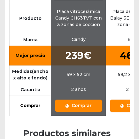
Placa vitrocerámica
Placa de in
Candy CH63TVT con
Balay 3EB96
Producto
3 zonas de cocción
zona de 
Candy
Bala
Marca
239€
46
Mejor precio
Medidas(ancho
59 x 52 cm
59,2 x 52
x alto x fondo)
2 años
2 año
Garantía
Comprar
Comprar
Comp
Productos similares