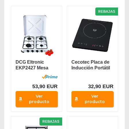
REBAJAS
DCG Eltronic
Cecotec Placa de
EKP2427 Mesa
Inducción Portátil
Encimera de gas
Full...
Blanco...
53,90 EUR
32,90 EUR
Ver
Ver
producto
producto
REBAJAS