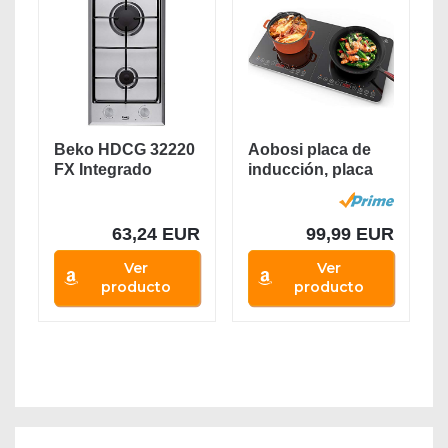
Beko HDCG 32220
Aobosi placa de
FX Integrado
inducción, placa
Encimera de gas
de doble...
Acero...
63,24 EUR
99,99 EUR
Ver
Ver
producto
producto