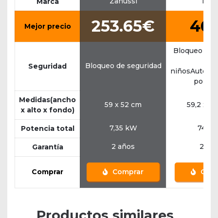
Zanussi
Bala
Marca
253.65€
46
Mejor precio
Bloqueo de 
par
Bloqueo de seguridad
Seguridad
niñosAutode
por ol
Medidas(ancho
59 x 52 cm
59,2 x 5
x alto x fondo)
7,35 kW
7400
Potencia total
2 años
2 añ
Garantía
Comprar
Comprar
Comp
Productos similares