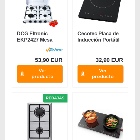
DCG Eltronic
Cecotec Placa de
EKP2427 Mesa
Inducción Portátil
Encimera de gas
Full...
Blanco...
53,90 EUR
32,90 EUR
Ver
Ver
producto
producto
REBAJAS