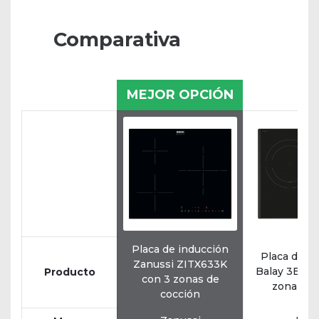
Comparativa
MEJOR OPCIÓN
Placa de inducción
Placa de i
Zanussi ZITX633K
Balay 3EB9
Producto
con 3 zonas de
zona de 
cocción