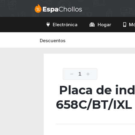
Electrónica
Hogar
Mó
Descuentos
1
Placa de in
658C/BT/IXL 