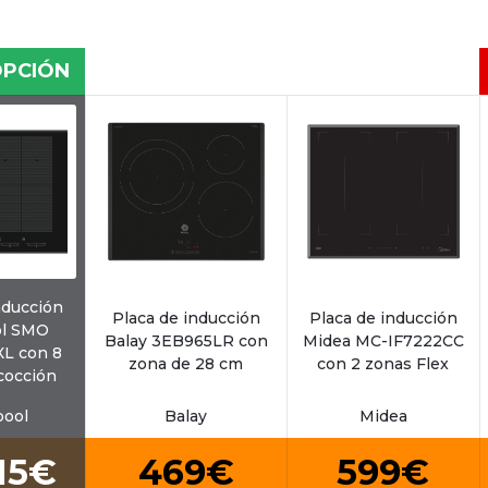
OPCIÓN
nducción
Placa de inducción
Placa de inducción
ol SMO
Balay 3EB965LR con
Midea MC-IF7222CC
XL con 8
zona de 28 cm
con 2 zonas Flex
cocción
pool
Balay
Midea
15€
469€
599€