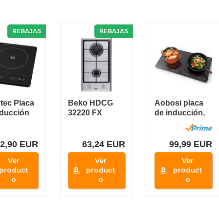
REBAJAS
REBAJAS
tec Placa
Beko HDCG
Aobosi placa
nducción
32220 FX
de inducción,
il Full...
Integrado
placa de
Encimera de
doble...
gas Acero...
32,90 EUR
63,24 EUR
99,99 EUR
Ver
Ver
Ver
product
product
product
o
o
o