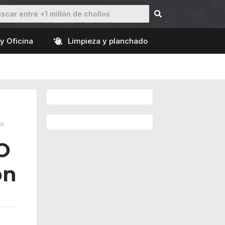
y Oficina
Limpieza y planchado
os
O
ón