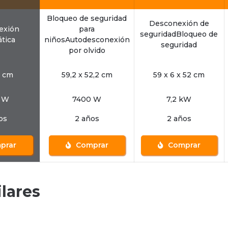
Bloqueo de seguridad
Desconexión de
exión
para
seguridadBloqueo de
tica
niñosAutodesconexión
seguridad
por olvido
1 cm
59,2 x 52,2 cm
59 x 6 x 52 cm
 W
7400 W
7,2 kW
os
2 años
2 años
prar
Comprar
Comprar
lares