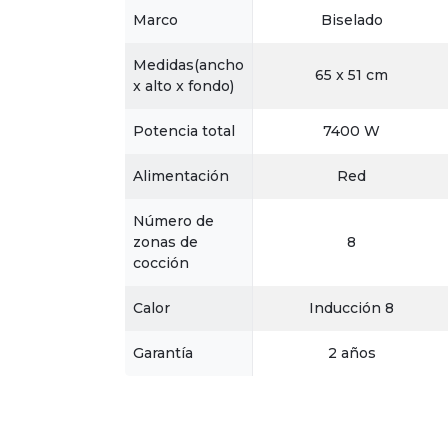
Marco
Biselado
Medidas(ancho
65 x 51 cm
x alto x fondo)
Potencia total
7400 W
Alimentación
Red
Número de
zonas de
8
cocción
Calor
Inducción 8
Garantía
2 años