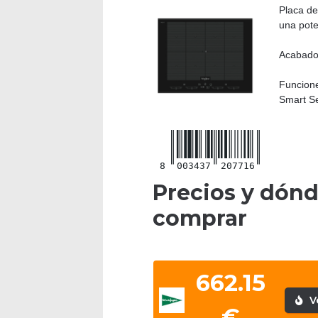
Placa de
una pote
Acabado 
Funcione
Smart Se
8
003437
207716
Precios y dón
comprar
662.15
V
€