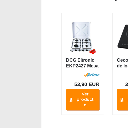
DCG Eltronic
Ceco
EKP2427 Mesa
de I
Encimera de
Portát
gas Blanco...
53,90 EUR
Ver
product
o