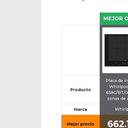
MEJOR 
Placa de i
Whirlpo
Producto
658C/BT/I
zonas de 
Whirl
Marca
662.
Mejor precio