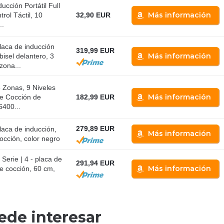
ucción Portátil Full
Más información
rol Táctil, 10
32,90 EUR
..
aca de inducción
319,99 EUR
Más información
isel delantero, 3
zona...
 Zonas, 9 Niveles
Más información
de Cocción de
182,99 EUR
6400...
279,89 EUR
aca de inducción,
Más información
occión, color negro
rie | 4 - placa de
291,94 EUR
Más información
e cocción, 60 cm,
ede interesar