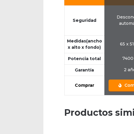
Descon
Seguridad
automá
Medidas(ancho
65 x 5
x alto x fondo)
7400
Potencia total
2 añ
Garantía
Comprar
Com
Productos simi