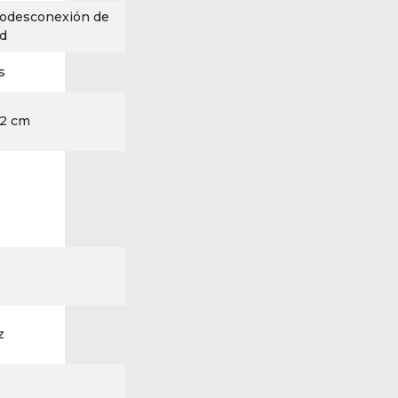
todesconexión de
ad
s
52 cm
z