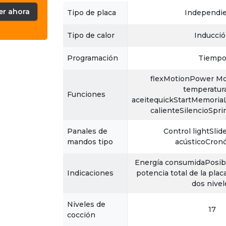
er ahora
Tipo de placa
Independi
Tipo de calor
Inducci
Programación
Tiemp
flexMotionPower Mo
temperatura
Funciones
aceitequickStartMemori
calienteSilencioSpri
Panales de
Control lightSlid
mandos tipo
acústicoCron
Energía consumidaPosibil
Indicaciones
potencia total de la plac
dos nivel
Niveles de
17
cocción