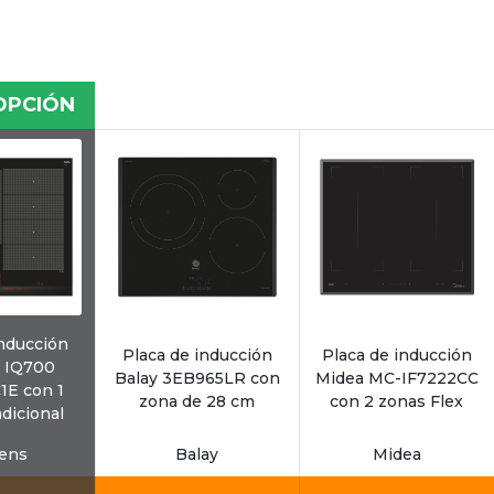
OPCIÓN
inducción
Placa de inducción
Placa de inducción
 IQ700
Balay 3EB965LR con
Midea MC-IF7222CC
1E con 1
zona de 28 cm
con 2 zonas Flex
adicional
ens
Balay
Midea