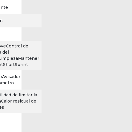
ente
ón
o
veControl de
 del
aLimpiezaMantener
ntShortSprint
erAvisador
ómetro
idad de limitar la
aCalor residual de
es