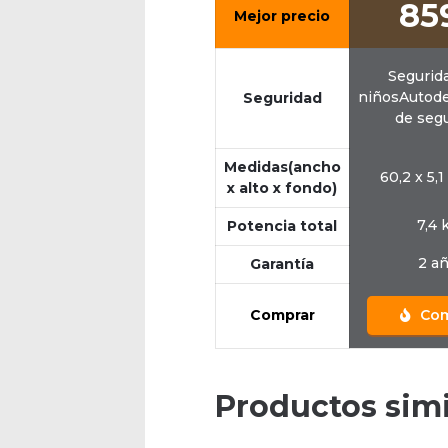
85
Mejor precio
Segurid
niñosAutod
Seguridad
de seg
Medidas(ancho
60,2 x 5,
x alto x fondo)
7,4
Potencia total
2 a
Garantía
Comprar
Com
Productos simi