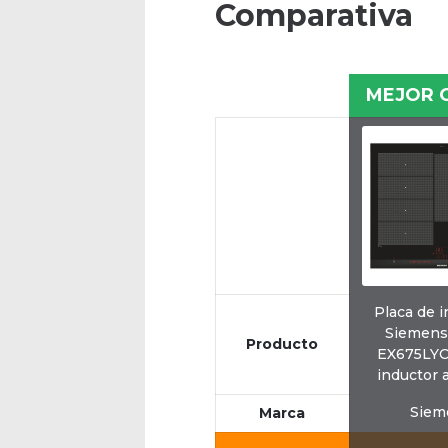
Comparativa
MEJOR 
Placa de 
Siemens
Producto
EX675LYC
inductor 
Siem
Marca