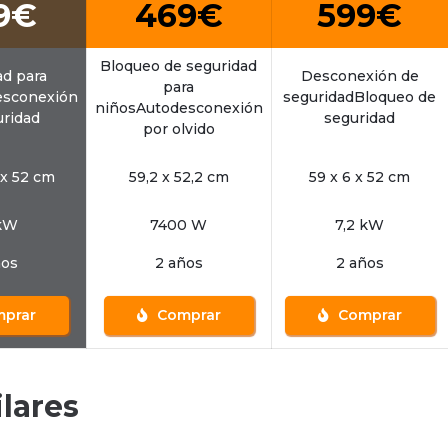
9€
469€
599€
Bloqueo de seguridad
ad para
Desconexión de
para
esconexión
seguridadBloqueo de
niñosAutodesconexión
uridad
seguridad
por olvido
1 x 52 cm
59,2 x 52,2 cm
59 x 6 x 52 cm
 kW
7400 W
7,2 kW
ños
2 años
2 años
prar
Comprar
Comprar
lares