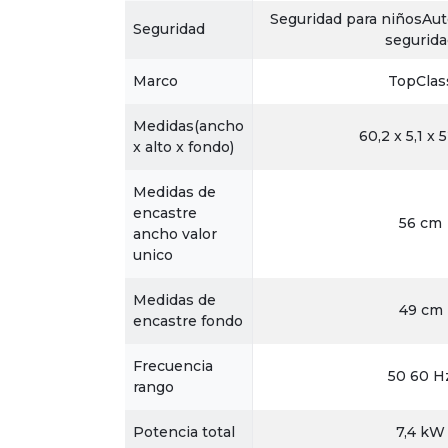
Seguridad para niñosAu
Seguridad
segurid
Marco
TopClas
Medidas(ancho
60,2 x 5,1 x 
x alto x fondo)
Medidas de
encastre
56 cm
ancho valor
unico
Medidas de
49 cm
encastre fondo
Frecuencia
50 60 H
rango
Potencia total
7,4 kW