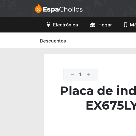
Electrónica
Hogar
Mó
Descuentos
1
Placa de in
EX675LY