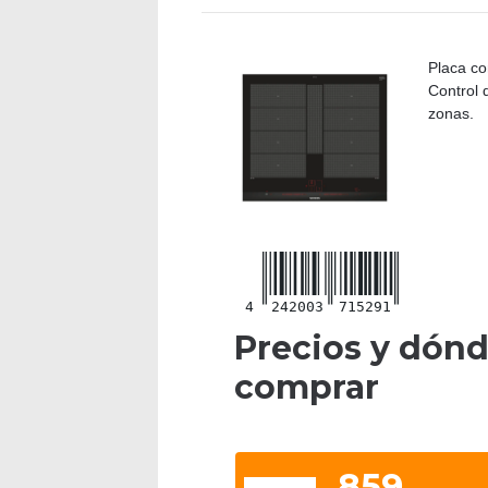
Placa co
Control 
zonas.
4
242003
715291
Precios y dón
comprar
859