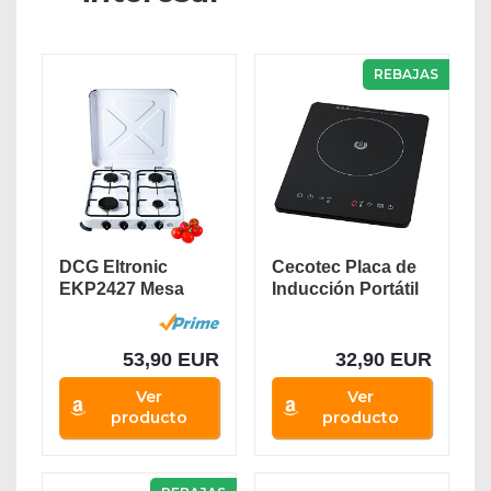
REBAJAS
DCG Eltronic
Cecotec Placa de
EKP2427 Mesa
Inducción Portátil
Encimera de gas
Full...
Blanco...
53,90 EUR
32,90 EUR
Ver
Ver
producto
producto