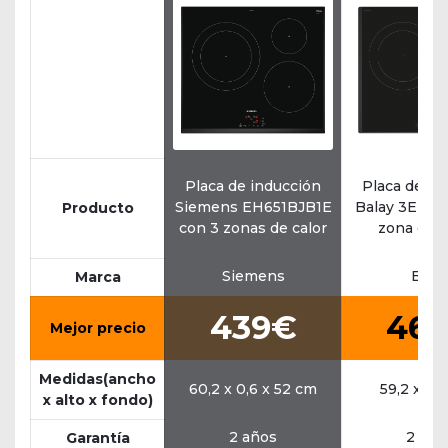
Placa de inducción
Placa de in
Siemens EH651BJB1E
Balay 3EB96
Producto
con 3 zonas de calor
zona de 
Siemens
Bala
Marca
439€
46
Mejor precio
Medidas(ancho
60,2 x 0,6 x 52 cm
59,2 x 52
x alto x fondo)
2 años
2 año
Garantía