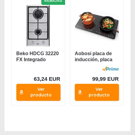
REBAJAS
Beko HDCG 32220
Aobosi placa de
FX Integrado
inducción, placa
Encimera de gas
de doble...
Acero...
63,24 EUR
99,99 EUR
Ver
Ver
producto
producto