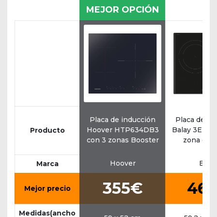
MEJOR OPCIÓN
Placa de inducción
Placa de in
Hoover HTP634DB3
Balay 3EB96
Producto
con 3 zonas Booster
zona de 
Hoover
Bala
Marca
355€
46
Mejor precio
Medidas(ancho