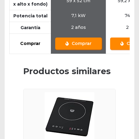
59 x 52 cm
59,2 x 52
x alto x fondo)
7,1 kW
7400
Potencia total
2 años
2 año
Garantía
Comprar
Comprar
Comp
Productos similares