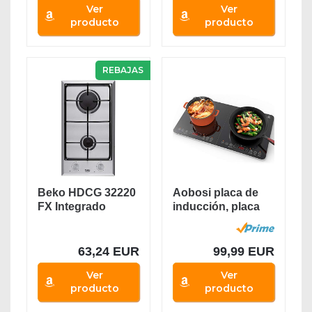
Ver
Ver
producto
producto
REBAJAS
Beko HDCG 32220
Aobosi placa de
FX Integrado
inducción, placa
Encimera de gas
de doble...
Acero...
63,24 EUR
99,99 EUR
Ver
Ver
producto
producto