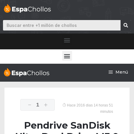
Menú
1
Hace 2016 dias 14 horas 51
minutos
Pendrive SanDisk