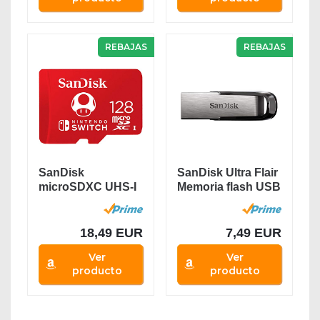
REBAJAS
REBAJAS
SanDisk
SanDisk Ultra Flair
microSDXC UHS-I
Memoria flash USB
Tarjeta para
3.0 de 64...
Nintendo...
18,49 EUR
7,49 EUR
Ver
Ver
producto
producto