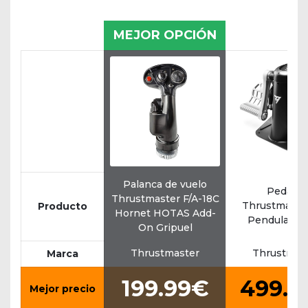
MEJOR OPCIÓN
Palanca de vuelo
Pedales
Thrustmaster F/A-18C
Thrustmaste
Producto
Hornet HOTAS Add-
Pendular R
On Gripuel
Thrustmaster
Thrustmas
Marca
199.99€
499.9
Mejor precio