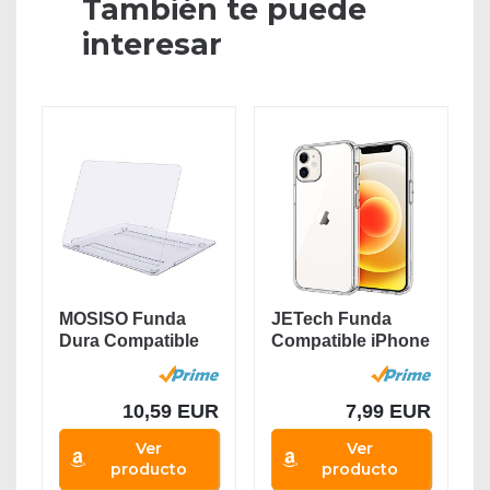
También te puede
interesar
MOSISO Funda
JETech Funda
Dura Compatible
Compatible iPhone
con MacBook Air
6,1 Pulgadas (12,...
13...
10,59 EUR
7,99 EUR
Ver
Ver
producto
producto