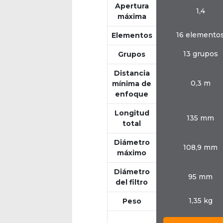
Apertura
1,4
máxima
16 elemento
Elementos
13 grupos
Grupos
Distancia
0,3 m
mínima de
enfoque
Longitud
135 mm
total
Diámetro
108,9 mm
máximo
Diámetro
95 mm
del filtro
1,35 kg
Peso