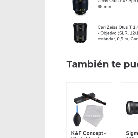
Zeiss Otus F47 Apo1
85 mm
Carl Zeiss Otus T 1
- Objetivo (SLR, 12/
estándar, 0,5 m, Can
También te pu
K&F Concept -
Sigm