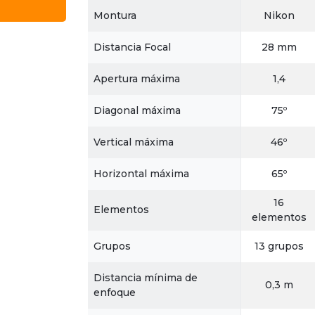
Montura
Nikon
Distancia Focal
28 mm
Apertura máxima
1,4
Diagonal máxima
75º
Vertical máxima
46º
Horizontal máxima
65º
16
Elementos
elementos
Grupos
13 grupos
Distancia mínima de
0,3 m
enfoque