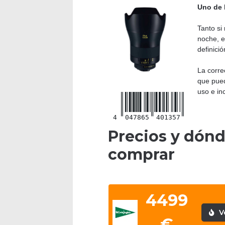
Uno de 
Tanto si 
noche, e
definici
La corre
que pued
uso e in
4
047865
401357
Precios y dón
comprar
4499
V
€