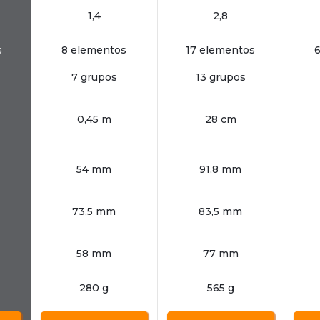
1,4
2,8
s
8 elementos
17 elementos
7 grupos
13 grupos
0,45 m
28 cm
54 mm
91,8 mm
73,5 mm
83,5 mm
58 mm
77 mm
280 g
565 g