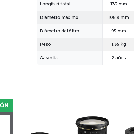
Longitud total
135 mm
Diámetro máximo
108,9 mm
Diámetro del filtro
95 mm
Peso
1,35 kg
Garantía
2 años
IÓN