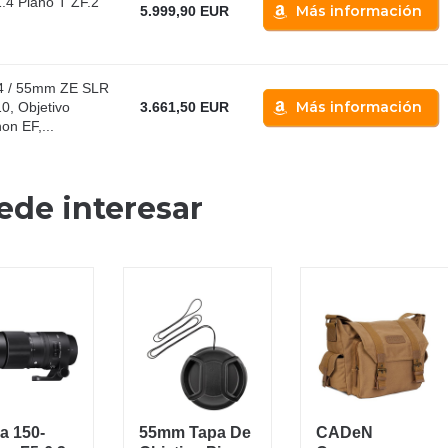
.4 Plano T ZF.2
Más información
5.999,90 EUR
.4 / 55mm ZE SLR
Más información
10, Objetivo
3.661,50 EUR
on EF,...
ede interesar
a 150-
55mm Tapa De
CADeN