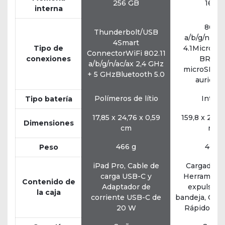
256 GB
16 G
interna
802.1
Thunderbolt/USB
a/b/g/nBlu
4Smart
Tipo de
4.1Micro US
ConnectorWiFi 802.11
conexiones
BRanu
a/b/g/n/ac/ax 2,4 GHz
microSDSal
+ 5 GHzBluetooth 5.0
auricula
Polímeros de lítio
Intern
Tipo batería
17,85 x 24,76 x 0,59
159,8 x 229,
Dimensiones
cm
mm
466 g
460 
Peso
iPad Pro, Cable de
Cargador, 
carga USB-C y
Herramient
Contenido de
Adaptador de
expulsión 
la caja
corriente USB-C de
bandeja, Guía
20 W
Rápido y Gr