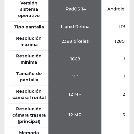
Versión
iPadOS 14
Android 7.0
sistema
operativo
Liquid Retina
IPS L
Tipo pantalla
Resolución
2388 píxeles
1280 píx
máxima
Resolución
1668
800
mínima
Tamaño de
11 "
9,6 "
pantalla
Resolución
12 MP
2 MP
cámara frontal
Resolución
12 MP
5 MP
cámara trasera
(principal)
Memoria