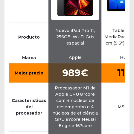
Nuevo iPad Pro 11,
Tablet H
256GB, Wi-Fi Gris
MediaPad T3 
Producto
espacial
cm (9,6'') Wi
Apple
Huawe
Marca
989€
119
Mejor precio
Processador M1 da
Apple CPU 8?core
Características
com 4 núcleos de
del
desempenho e 4
MSM89
procesador
núcleos de eficiência
GPU 8?core Neural
Engine 16?core