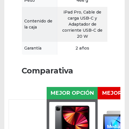
Peso
466 g
iPad Pro, Cable de
carga USB-C y
Contenido de
Adaptador de
la caja
corriente USB-C de
20 W
Garantía
2 años
Comparativa
MEJOR OPCIÓN
MEJOR P