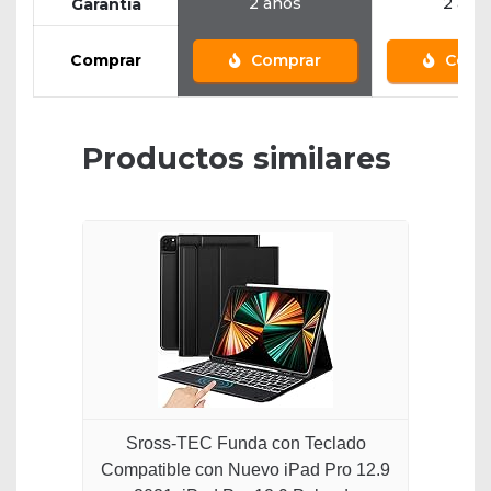
2 años
2 año
Garantía
Comprar
Comprar
Comp
Productos similares
Sross-TEC Funda con Teclado
Compatible con Nuevo iPad Pro 12.9