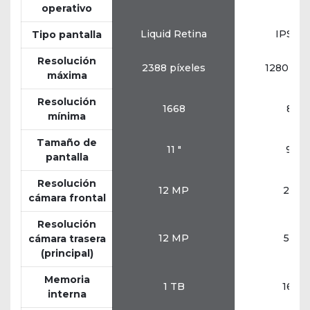
operativo
Liquid Retina
IPS L
Tipo pantalla
Resolución
2388 píxeles
1280 píx
máxima
Resolución
1668
800
mínima
Tamaño de
11 "
9,6 "
pantalla
Resolución
12 MP
2 MP
cámara frontal
Resolución
12 MP
5 MP
cámara trasera
(principal)
Memoria
1 TB
16 G
interna