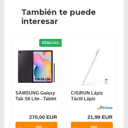
También te puede
interesar
REBAJAS
SAMSUNG Galaxy
CiSiRUN Lápiz
Tab S6 Lite - Tablet
Táctil Lápiz
de 10.4"...
Capacitivo para
iPad...
270,00 EUR
21,99 EUR
Ver
Ver