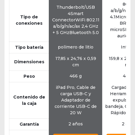
802.1
Thunderbolt/USB
a/b/g/nBlu
4Smart
Tipo de
4.1Micro US
ConnectorWiFi 802.11
conexiones
BRanu
a/b/g/n/ac/ax 2,4 GHz
microSDSal
+ 5 GHzBluetooth 5.0
auricula
polímero de litio
Intern
Tipo batería
17,85 x 24,76 x 0,59
159,8 x 229,
Dimensiones
cm
mm
466 g
460 
Peso
iPad Pro, Cable de
Cargador, 
carga USB-C y
Herramient
Contenido de
Adaptador de
expulsión 
la caja
corriente USB-C de
bandeja, Guía
20 W
Rápido y Gr
2 años
2 año
Garantía