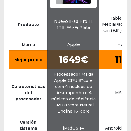
Tablet H
Nuevo iPad Pro 11,
MediaPad T3 
Producto
1TB, Wi-Fi Plata
cm (9,6'') Wi
Apple
Huawe
Marca
1649€
119
Mejor precio
Processador M1 da
Apple CPU 8?core
Características
com 4 núcleos de
del
desempenho e 4
MSM89
procesador
núcleos de eficiência
GPU 8?core Neural
Engine 16?core
Versión
iPadOS 14
Android 7.0
sistema