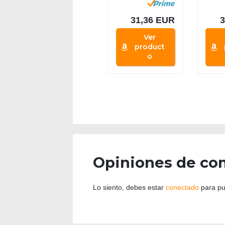
Mochila del...
Moch
Portát
31,36 EUR
Ver
product
o
Opiniones de co
Lo siento, debes estar
conectado
para pu