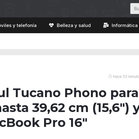
viles y telefonía
Belleza y salud
Informática 
Hace 53 minut
ul Tucano Phono para
hasta 39,62 cm (15,6″) 
cBook Pro 16″