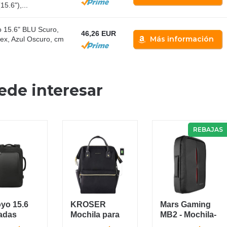
5.6"),...
o 15.6" BLU Scuro,
46,26 EUR
Más información
sex, Azul Oscuro, cm
ede interesar
REBAJAS
yo 15.6
KROSER
Mars Gaming
adas
Mochila para
MB2 - Mochila-
rrobo
Portátil 15.6"
Maletín