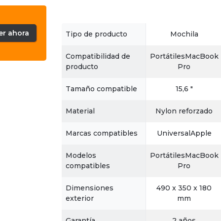
er ahora
Tipo de producto
Mochila
Compatibilidad de
PortátilesMacBook
producto
Pro
Tamaño compatible
15,6 "
Material
Nylon reforzado
Marcas compatibles
UniversalApple
Modelos
PortátilesMacBook
compatibles
Pro
Dimensiones
490 x 350 x 180
exterior
mm
Garantía
2 años