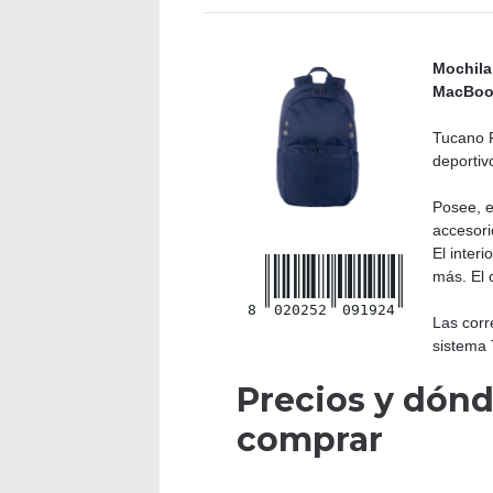
Mochila
MacBoo
Tucano P
deportiv
Posee, e
accesori
El inter
más. El 
8
020252
091924
Las corr
sistema 
Precios y dón
comprar