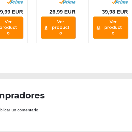
ila
Mochila con...
Gaming...
il,...
39,99 EUR
26,99 EUR
39,98 EUR
Ver
Ver
Ver
product
product
product
o
o
o
mpradores
blicar un comentario.