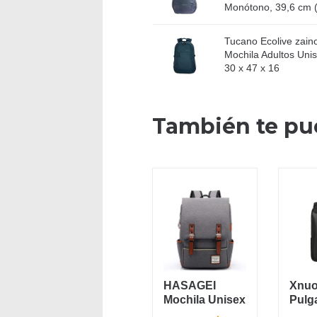
Monótono, 39,6 cm (1
Tucano Ecolive zain
Mochila Adultos Uni
30 x 47 x 16
También te pu
HASAGEI
Xnuo
Mochila Unisex
Pulg
de Lona
Anti