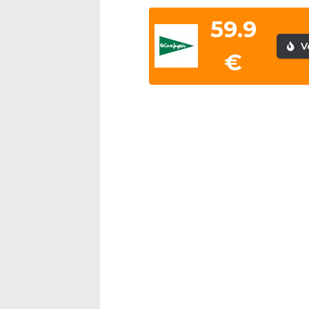
59.9
V
€