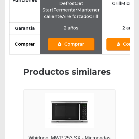
Funciones
DefrostJet
GrillMicroo
StartFermentarMantener
calienteAire forzadoGrill
2 años
2 años
Garantía
Comprar
Comprar
Compr
Productos similares
Whirlpool MWP 253 SX - Microondas