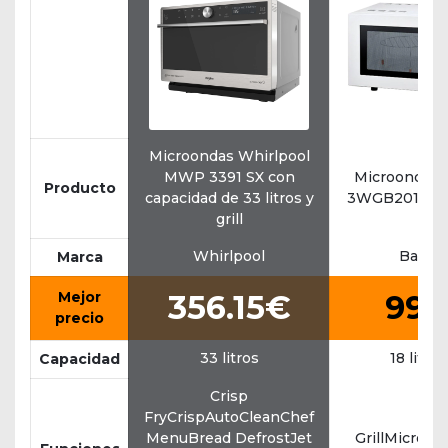
Microondas Whirlpool
MWP 3391 SX con
Microondas 
Producto
capacidad de 33 litros y
3WGB2018 con
grill
Whirlpool
Balay
Marca
Mejor
356.15€
99
precio
33 litros
18 litros
Capacidad
Crisp
FryCrispAutoCleanChef
MenuBread DefrostJet
GrillMicroon