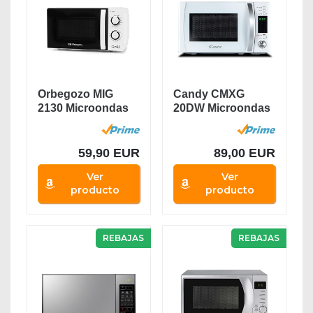
Orbegozo MIG
Candy CMXG
2130 Microondas
20DW Microondas
con Grill con 20...
con Grill y Cook
In...
59,90 EUR
89,00 EUR
Ver
Ver
producto
producto
REBAJAS
REBAJAS