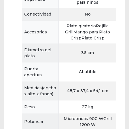
para niños
Conectividad
No
Plato giratorioRejilla
Accesorios
GrillMango para Plato
CrispPlato Crisp
Diámetro del
36 cm
plato
Puerta
Abatible
apertura
Medidas(ancho
48,7 x 37,4 x 54,1 cm
x alto x fondo)
Peso
27 kg
Microondas 900 WGrill
Potencia
1200 W