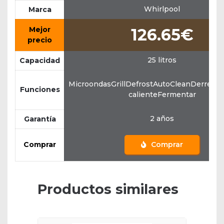
Whirlpool
Marca
Mejor
126.65€
precio
25 litros
Capacidad
MicroondasGrillDefrostAutoCleanDerretir
Funciones
calienteFermentar
2 años
Garantía
Comprar
Comprar
Productos similares