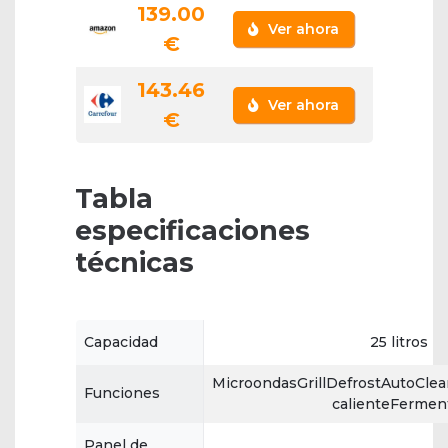
139.00
Ver ahora
€
143.46
Ver ahora
€
Tabla
especificaciones
técnicas
Capacidad
25 litros
MicroondasGrillDefrostAutoCle
Funciones
calienteFermen
Panel de