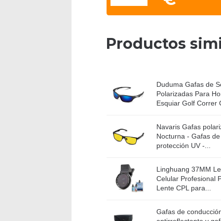
Productos simi
Duduma Gafas de So
Polarizadas Para Ho
Esquiar Golf Correr C
Navaris Gafas polar
Nocturna - Gafas de 
protección UV -...
Linghuang 37MM Lent
Celular Profesional P
Lente CPL para...
Gafas de conducción
antirreflectante y ga