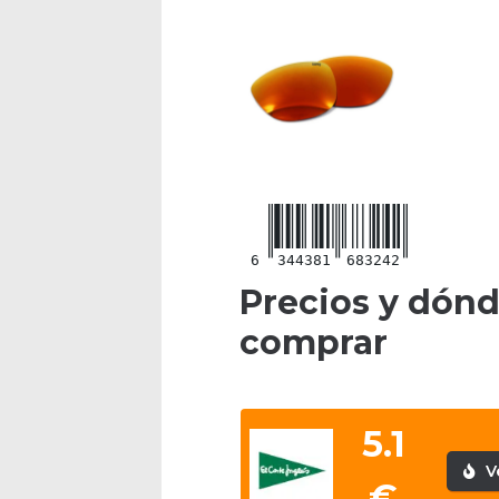
6
344381
683242
Precios y dón
comprar
5.1
V
€