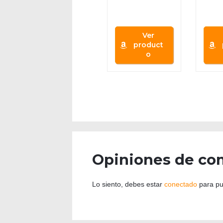
Season 1
Seas
Ver
product
o
Opiniones de co
Lo siento, debes estar
conectado
para pu