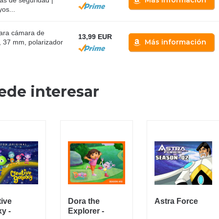
os...
para cámara de
13,99 EUR
Más información
l, 37 mm, polarizador
ede interesar
tive
Dora the
Astra Force
y -
Explorer -