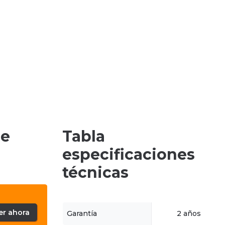
de
Tabla
especificaciones
técnicas
er ahora
Garantía
2 años