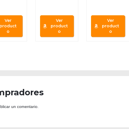
on 301
Season 2
Ver
Ver
Ver
product
product
product
o
o
o
mpradores
blicar un comentario.