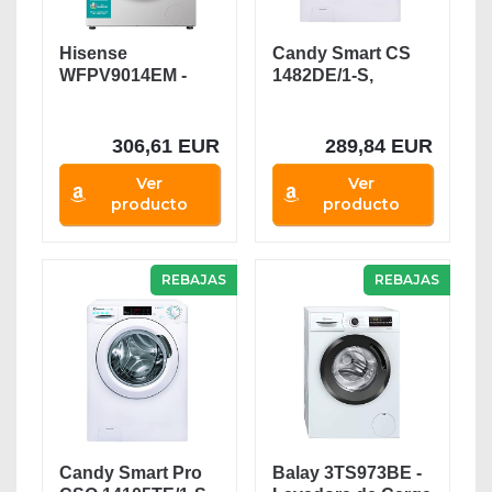
Hisense
Candy Smart CS
WFPV9014EM -
1482DE/1-S,
Lavadora con
Lavadora 8 kg,
Vapor, Carga...
1400...
306,61 EUR
289,84 EUR
Ver
Ver
producto
producto
REBAJAS
REBAJAS
Candy Smart Pro
Balay 3TS973BE -