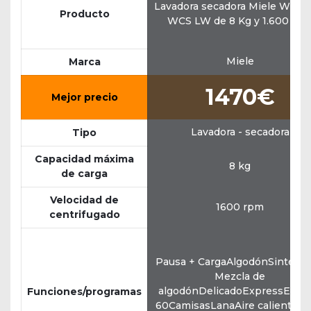
Lavadora secadora Miele WTD 
Producto
WCS LW de 8 Kg y 1.600 rp
Miele
Marca
1470€
Mejor precio
Lavadora - secadora
Tipo
Capacidad máxima
8 kg
de carga
Velocidad de
1600 rpm
centrifugado
Pausa + CargaAlgodónSintético
Mezcla de
algodónDelicadoExpressEco 4
Funciones/programas
60CamisasLanaAire caliente (s