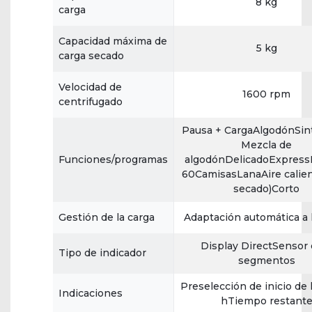
8 kg
carga
Capacidad máxima de
5 kg
carga secado
Velocidad de
1600 rpm
centrifugado
Pausa + CargaAlgodónSint
Mezcla de
Funciones/programas
algodónDelicadoExpress
60CamisasLanaAire calien
secado)Corto
Gestión de la carga
Adaptación automática a 
Display DirectSensor 
Tipo de indicador
segmentos
Preselección de inicio de
Indicaciones
hTiempo restant