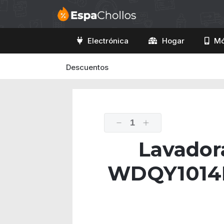
Electrónica
Hogar
Mó
Descuentos
1
Lavador
WDQY1014E