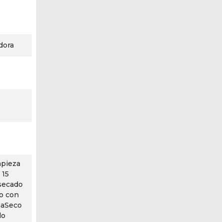
dora
mpieza
 15
secado
o con
haSeco
do