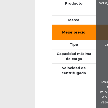
WDQY
Producto
Marca
Mejor precio
La
Tipo
Capacidad máxima
de carga
Velocidad de
centrifugado
Pau
minu
en 
vap