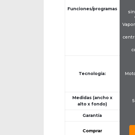
Funciones/programas
sin
Vapor
centr
c
Tecnología:
Moto
Medidas (ancho x
5
alto x fondo)
Garantía
Comprar