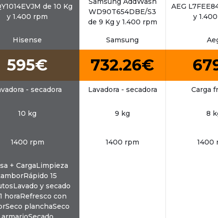
Samsung AddWash
1014EVJM de 10 Kg
AEG L7FEE84
WD90T654DBE/S3
y 1.400 rpm
y 1.40
de 9 Kg y 1.400 rpm
Hisense
Samsung
Ae
595€
732.26€
67
vadora - secadora
Lavadora - secadora
Carga f
10 kg
9 kg
8 k
1400 rpm
1400 rpm
1400 
sa + CargaLimpieza
tamborRápido 15
tosLavado y secado
1 horaRefresco con
orSeco planchaSeco
armarioSecado