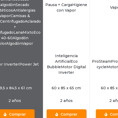
algodónSecado
Pausa + CargaHigiene
Vap
téticosAntialergias
con Vapor
VaporCamisas &
CentrifugadoAclarado
+
ifugadoLanaMixtoEco
40-60Algodón
olorAlgodónVapor
Inteligencia
ArtificialEco
ProSteamPro
r InverterPower Jet
BubbleMotor Digital
cycleMotor
Inverter
9,5 x 84,5 x 61 cm
60 x 85 x 65 cm
60 x 85 
2 años
2 años
2 añ
Comprar
Comprar
Com