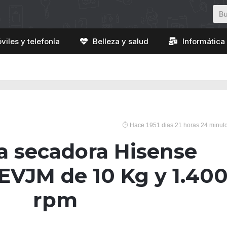
viles y telefonía
Belleza y salud
Informática 
Hace 1951 dias 21 horas 24 minut
a secadora Hisense
VJM de 10 Kg y 1.40
rpm