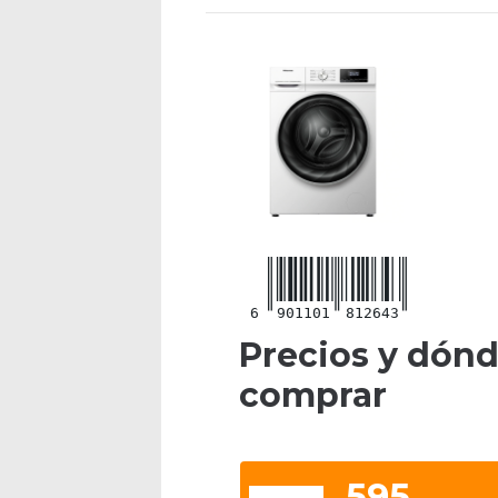
6
901101
812643
Precios y dón
comprar
595