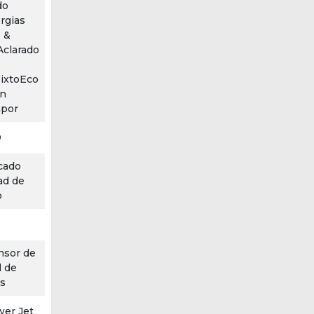
do
ergias
 &
Aclarado
ixtoEco
ón
apor
D
ecado
ad de
o
nsor de
 de
os
wer Jet