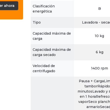
er ahora
Clasificación
B
energética
Tipo
Lavadora - seca
Capacidad máxima de
10 kg
carga
Capacidad máxima de
6 kg
carga secado
Velocidad de
1400 rpm
centrifugado
Pausa + CargaLi
tamborRápido
minutosLavado y 
en 1 horaRefresc
vaporSeco planc
armarioSeca