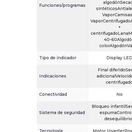
algodónSeca
Funciones/programas
sintéticosAntial
VaporCamisas
VaporCentrifugado
+
centrifugadoLanaM
40-60Algod
colorAlgodónV
Tipo de indicador
Display LE
Final diferidoS
Indicaciones
adicionalVelocid
centrifugad
Conectividad
No
Bloqueo infantilSe
Sistema de seguridad
espumaControl
desequilibri
Tecnología:
Motor InverterPo