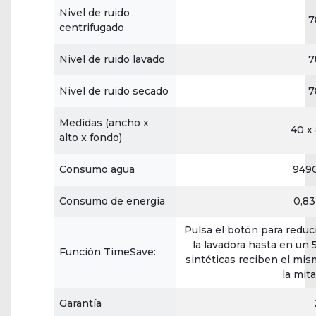
Nivel de ruido
7
centrifugado
Nivel de ruido lavado
7
Nivel de ruido secado
7
Medidas (ancho x
40 x
alto x fondo)
Consumo agua
9490
Consumo de energía
0,83
Pulsa el botón para reduci
la lavadora hasta en un
Función TimeSave:
sintéticas reciben el mis
la mit
Garantía