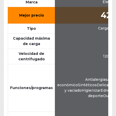
Electro
Marca
42
Mejor precio
Carga sup
Tipo
Capacidad máxima
6 kg
de carga
Velocidad de
1200 
centrifugado
AntialergiasAl
económicoSintéticosDelicadoR
Funciones/programas
y vaciadoHigienizarEdred
deporteOutdo