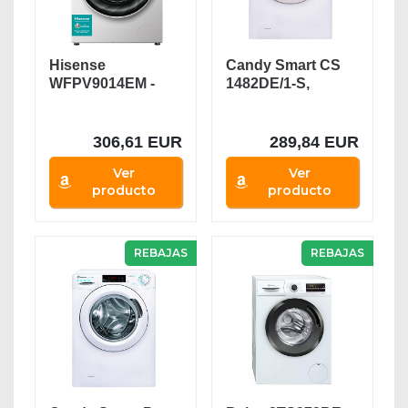
Hisense
Candy Smart CS
WFPV9014EM -
1482DE/1-S,
Lavadora con
Lavadora 8 kg,
Vapor, Carga...
1400...
306,61 EUR
289,84 EUR
Ver
Ver
producto
producto
REBAJAS
REBAJAS