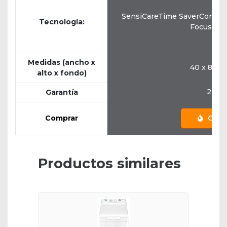
SensiCareTime SaverControl
Tecnología:
Focus: CV
Medidas (ancho x
40 x 89 x
alto x fondo)
2 añ
Garantía
Comprar
Comp
Productos similares