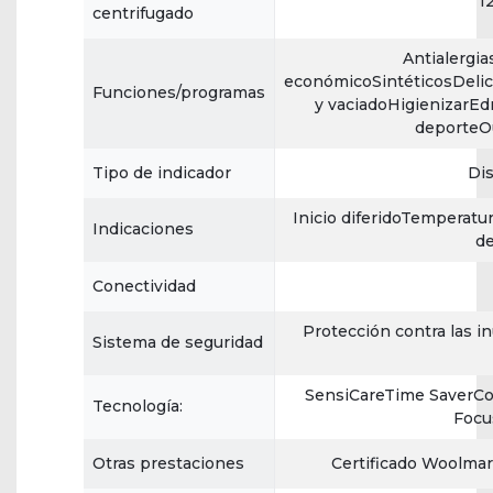
1
centrifugado
Antialergi
económicoSintéticosDeli
Funciones/programas
y vaciadoHigienizarE
deporteO
Tipo de indicador
Di
Inicio diferidoTemperat
Indicaciones
d
Conectividad
Protección contra las 
Sistema de seguridad
SensiCareTime SaverCo
Tecnología:
Focu
Otras prestaciones
Certificado Woolmar