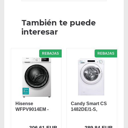
También te puede
interesar
REBAJAS
REBAJAS
Hisense
Candy Smart CS
WFPV9014EM -
1482DE/1-S,
Lavadora con
Lavadora 8 kg,
Vapor, Carga...
1400...
306,61 EUR
289,84 EUR