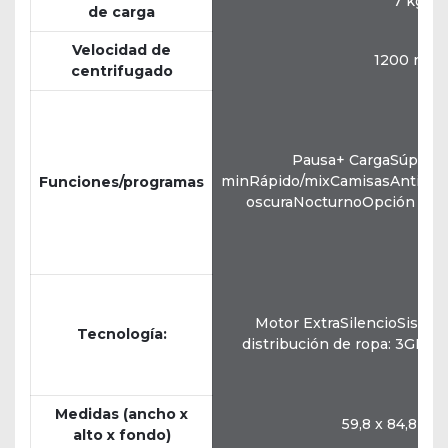
7 kg
de carga
Velocidad de
1200 rpm
centrifugado
Pausa+ CargaSúper rá
minRápido/mixCamisasAntialer
Funciones/programas
oscuraNocturnoOpción Pre
Motor ExtraSilencioSistem
Tecnología:
distribución de ropa: 3GPan
Medidas (ancho x
59,8 x 84,8 x 5
alto x fondo)