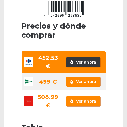
4
242006
293635
Precios y dónde
comprar
452.53
Ver ahora
€
499 €
Ver ahora
508.99
Ver ahora
€