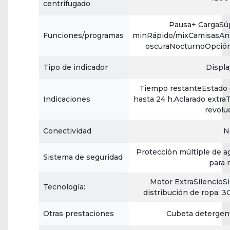
centrifugado
Pausa+ CargaSúp
Funciones/programas
minRápido/mixCamisasAnt
oscuraNocturnoOpción
Tipo de indicador
Displ
Tiempo restanteEstado 
Indicaciones
hasta 24 h.Aclarado extr
revolu
Conectividad
N
Protección múltiple de 
Sistema de seguridad
para 
Motor ExtraSilencioS
Tecnología:
distribución de ropa: 
Otras prestaciones
Cubeta detergen