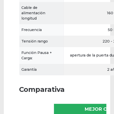
Cable de
alimentación
160
longitud
Frecuencia
50
Tensión rango
220 -
Función Pausa +
apertura de la puerta du
Carga:
Garantía
2 a
Comparativa
MEJOR OPC