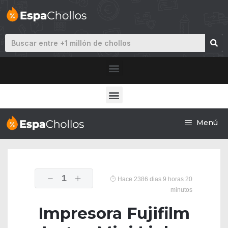
Menú
1
Hace 2386 dias 9 horas 20
minutos
Impresora Fujifilm