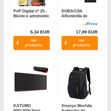
PnP Digital nº 25 -
DOBAOJIA
Monte e administre
Alfombrilla de
sua...
Ratón Mousepad
XL, Vade...
5,34 EUR
17,99 EUR
Ver
Ver
producto
producto
KATUMO
Xnuoyo Mochila
800x300x3mm
Antirrobo de