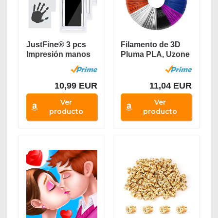
JustFine® 3 pcs
Filamento de 3D
Impresión manos
Pluma PLA, Uzone
huellas bebé,...
12 Colores 1.75...
10,99 EUR
11,04 EUR
Ver
Ver
producto
producto