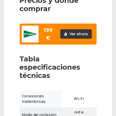
Precios y dónde
comprar
199
Ver ahora
€
Tabla
especificaciones
técnicas
Conexiones
Wi-Fi
inalámbricas
red a
Modo de conexión